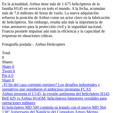
En la actualidad, Airbus tiene más de 1.675 helicópteros de la
familia H145 en servicio en todo el mundo. A la fecha, acumulan
más de 7,6 millones de horas de vuelo. La nueva adquisición
refuerza la posición de Airbus como un actor clave en la fabricación
de helicópteros. Sin embargo, resalta aún más la importancia de
estas aeronaves para la protección civil y la seguridad nacional.
Francia promete impulsar aún más la eficiencia y la capacidad de
respuesta en situaciones críticas.
Fotografía portada – Airbus Helicopters
Total
0
Shares
Share
0
Tweet
0
Pin it
0
Share
0
¿El fin del caza conjunto europeo? Los desafíos industriales y
operativos que sepultaron el ambicioso programa FCAS
Airbus presenta el U145, la versión autónoma del helicóptero H145
Bell 429 vs Airbus H145M, helicópteros bimotores versátiles para
operaciones militares
El helicóptero MD 500 continúa su legado con el nuevo MD 564
138° Aniversario del Natalicio del Comodoro Arturo Merino