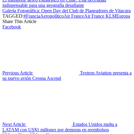
indispensable para una geografía desafiante
Galería Fotográfica: Open Day del Club de Planeadores de Vitacura
TAGGED:
#Francia
Aeropolítico
Air France
Air France KLM
Europa
Share This Article
Facebook
Previous Article
Textron Aviation presenta a
su nuevo avión Cessna Ascend
Next Article
Estados Unidos multa a
LATAM con US$1 millones por demoras en reembolsos