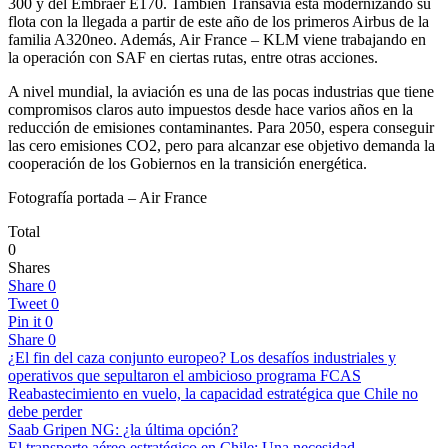
300 y del Embraer E170. También Transavia está modernizando su
flota con la llegada a partir de este año de los primeros Airbus de la
familia A320neo. Además, Air France – KLM viene trabajando en
la operación con SAF en ciertas rutas, entre otras acciones.
A nivel mundial, la aviación es una de las pocas industrias que tiene
compromisos claros auto impuestos desde hace varios años en la
reducción de emisiones contaminantes. Para 2050, espera conseguir
las cero emisiones CO2, pero para alcanzar ese objetivo demanda la
cooperación de los Gobiernos en la transición energética.
Fotografía portada – Air France
Total
0
Shares
Share
0
Tweet
0
Pin it
0
Share
0
¿El fin del caza conjunto europeo? Los desafíos industriales y
operativos que sepultaron el ambicioso programa FCAS
Reabastecimiento en vuelo, la capacidad estratégica que Chile no
debe perder
Saab Gripen NG: ¿la última opción?
El transporte aéreo estratégico en Chile: Una necesidad