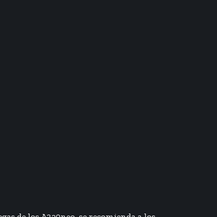
as de los A320neo, se recomienda a los