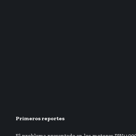
Primeros reportes
El problema presentado en los motores PW1100G