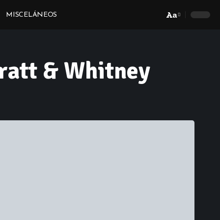
Aa
MISCELÁNEOS
Font
Resizer
Pratt & Whitney