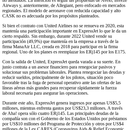
no atendidos. La intención es seguir las propuestas de Avelo, Breeze
Airways y, anteriormente, de Allegiant, pero enfocado en mercados
regionales. El modelo de aeronave con reducida capacidad y alto
CASK no es adecuada por los propósitos planteados.
Si bien el contrato con United Airlines no se renueva en 2020, esta
mantenía una participación importante en ExpressJet lo que le da un
cierto respaldo. Sin embargo, durante 2022 United vende su
participación (49,9%) que mantenía en la empresa a través de la
firma ManaAir LLC, creada en 2018 para participar en la firma
regional. Uno de los planes es reemplazar los ERj145 por los E175.
Con la salida de United, ExpressJet queda varada a su suerte. En
junio contrata a un asesor financiero para renegociar pasivos y
solucionar sus problemas laborales. Plantea renegociar las deudas y
reducir sueldos, principalmente de los pilotos, situación poco
favorable tras la fuga de personal operativo ante las ofertas de las
líneas aéreas más grandes para recuperar rápidamente la fuerza
laboral necesaria para asegurar las operaciones.
Durante este año, ExpressJet genera ingresos por apenas US$5,5
millones, mientras enfrenta gastos por US$23,3 millones. A través
de Aha! opera sólo cuatro ERj145. Las principales deudas de la
compañía son con el Gobierno de los Estados Unidos por préstamos
por US$10 millones del Programa de Protección y otros por US$4
millones de la Ley CARES (Coronavirus Aids & Relief Economic