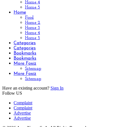
Home 4
Home 5
Home
Food
Home 2
Home 3
Home 4
Home 5
Categories
Categories
Bookmarks
Bookmarks
More Foxiz
Sitemap
More Foxiz
Sitemap
Have an existing account?
Sign In
Follow US
Complaint
Complaint
Advertise
Advertise