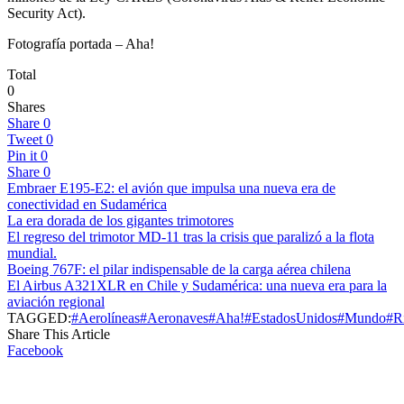
Security Act).
Fotografía portada – Aha!
Total
0
Shares
Share
0
Tweet
0
Pin it
0
Share
0
Embraer E195-E2: el avión que impulsa una nueva era de
conectividad en Sudamérica
La era dorada de los gigantes trimotores
El regreso del trimotor MD-11 tras la crisis que paralizó a la flota
mundial.
Boeing 767F: el pilar indispensable de la carga aérea chilena
El Airbus A321XLR en Chile y Sudamérica: una nueva era para la
aviación regional
TAGGED:
#Aerolíneas
#Aeronaves
#Aha!
#EstadosUnidos
#Mundo
#R
Share This Article
Facebook