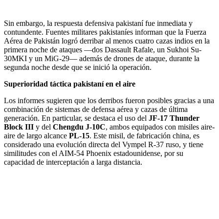
Infografía: Wikipedia Commons
Sin embargo, la respuesta defensiva pakistaní fue inmediata y
contundente. Fuentes militares pakistaníes informan que la Fuerza
Aérea de Pakistán logró derribar al menos cuatro cazas indios en la
primera noche de ataques —dos Dassault Rafale, un Sukhoi Su-
30MKI y un MiG-29— además de drones de ataque, durante la
segunda noche desde que se inició la operación.
Superioridad táctica pakistaní en el aire
Los informes sugieren que los derribos fueron posibles gracias a una
combinación de sistemas de defensa aérea y cazas de última
generación. En particular, se destaca el uso del
JF-17 Thunder
Block III
y del
Chengdu J-10C
, ambos equipados con misiles aire-
aire de largo alcance
PL-15
. Este misil, de fabricación china, es
considerado una evolución directa del Vympel R-37 ruso, y tiene
similitudes con el AIM-54 Phoenix estadounidense, por su
capacidad de interceptación a larga distancia.