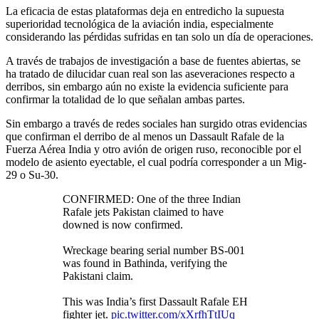
La eficacia de estas plataformas deja en entredicho la supuesta
superioridad tecnológica de la aviación india, especialmente
considerando las pérdidas sufridas en tan solo un día de operaciones.
A través de trabajos de investigación a base de fuentes abiertas, se
ha tratado de dilucidar cuan real son las aseveraciones respecto a
derribos, sin embargo aún no existe la evidencia suficiente para
confirmar la totalidad de lo que señalan ambas partes.
Sin embargo a través de redes sociales han surgido otras evidencias
que confirman el derribo de al menos un Dassault Rafale de la
Fuerza Aérea India y otro avión de origen ruso, reconocible por el
modelo de asiento eyectable, el cual podría corresponder a un Mig-
29 o Su-30.
CONFIRMED: One of the three Indian
Rafale jets Pakistan claimed to have
downed is now confirmed.
Wreckage bearing serial number BS-001
was found in Bathinda, verifying the
Pakistani claim.
This was India’s first Dassault Rafale EH
fighter jet.
pic.twitter.com/xXrfhTtIUq