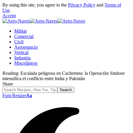
By using this site, you agree to the
Privacy Policy
and
Terms of
Use
.
Accept
Militar
Comercial
Civil
Aeroespacio
Vertical
Industria
Misceláneos
Reading:
Escalada peligrosa en Cachemira: la Operación Sindoor
intensifica el conflicto entre India y Pakistán
Share
Font Resizer
Aa