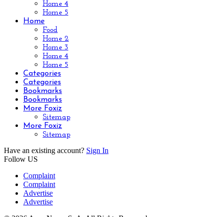
Home 4
Home 5
Home
Food
Home 2
Home 3
Home 4
Home 5
Categories
Categories
Bookmarks
Bookmarks
More Foxiz
Sitemap
More Foxiz
Sitemap
Have an existing account?
Sign In
Follow US
Complaint
Complaint
Advertise
Advertise