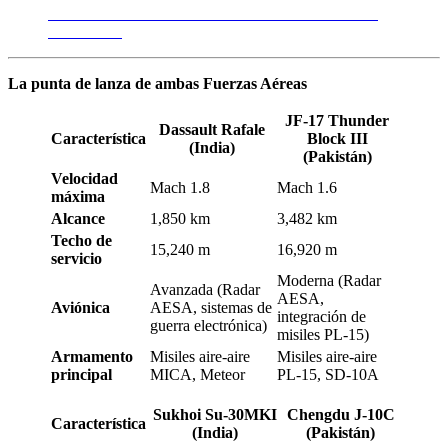
Presentación oficial del Dassault Rafale de la Fuerza
Aérea India
La punta de lanza de ambas Fuerzas Aéreas
JF-17 Thunder
Dassault Rafale
Característica
Block III
(India)
(Pakistán)
Velocidad
Mach 1.8
Mach 1.6
máxima
Alcance
1,850 km
3,482 km
Techo de
15,240 m
16,920 m
servicio
Moderna (Radar
Avanzada (Radar
AESA,
Aviónica
AESA, sistemas de
integración de
guerra electrónica)
misiles PL-15)
Armamento
Misiles aire-aire
Misiles aire-aire
principal
MICA, Meteor
PL-15, SD-10A
Sukhoi Su-30MKI
Chengdu J-10C
Característica
(India)
(Pakistán)