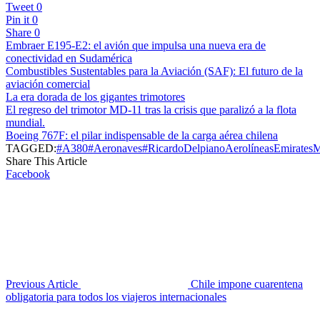
Tweet
0
Pin it
0
Share
0
Embraer E195-E2: el avión que impulsa una nueva era de
conectividad en Sudamérica
Combustibles Sustentables para la Aviación (SAF): El futuro de la
aviación comercial
La era dorada de los gigantes trimotores
El regreso del trimotor MD-11 tras la crisis que paralizó a la flota
mundial.
Boeing 767F: el pilar indispensable de la carga aérea chilena
TAGGED:
#A380
#Aeronaves
#RicardoDelpiano
Aerolíneas
Emirates
M
Share This Article
Facebook
Previous Article
Chile impone cuarentena
obligatoria para todos los viajeros internacionales