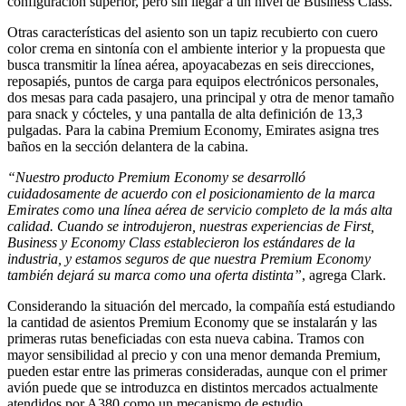
configuración superior, pero sin llegar a un nivel de Business Class.
Otras características del asiento son un tapiz recubierto con cuero
color crema en sintonía con el ambiente interior y la propuesta que
busca transmitir la línea aérea, apoyacabezas en seis direcciones,
reposapiés, puntos de carga para equipos electrónicos personales,
dos mesas para cada pasajero, una principal y otra de menor tamaño
para snack y cócteles, y una pantalla de alta definición de 13,3
pulgadas. Para la cabina Premium Economy, Emirates asigna tres
baños en la sección delantera de la cabina.
“Nuestro producto Premium Economy se desarrolló
cuidadosamente de acuerdo con el posicionamiento de la marca
Emirates como una línea aérea de servicio completo de la más alta
calidad. Cuando se introdujeron, nuestras experiencias de First,
Business y Economy Class establecieron los estándares de la
industria, y estamos seguros de que nuestra Premium Economy
también dejará su marca como una oferta distinta”
, agrega Clark.
Considerando la situación del mercado, la compañía está estudiando
la cantidad de asientos Premium Economy que se instalarán y las
primeras rutas beneficiadas con esta nueva cabina. Tramos con
mayor sensibilidad al precio y con una menor demanda Premium,
pueden estar entre las primeras consideradas, aunque con el primer
avión puede que se introduzca en distintos mercados actualmente
atendidos por A380 como un mecanismo de estudio.