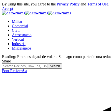
By using this site, you agree to the
Privacy Policy
and
Terms of Use
.
Accept
Militar
Comercial
Civil
Aeroespacio
Vertical
Industria
Misceláneos
Reading:
Emirates dejará de volar a Santiago como parte de una redu
Share
Font Resizer
Aa