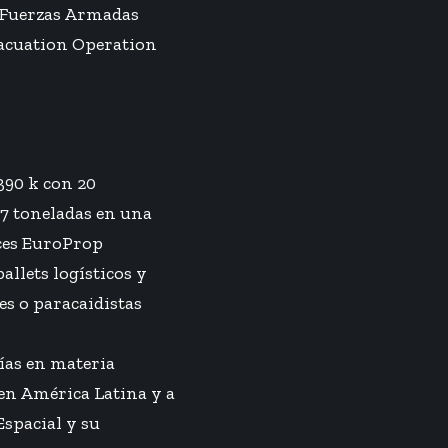
s Fuerzas Armadas
vacuation Operation
390 k con 20
37 toneladas en una
ices EuroProp
allets logísticos y
es o paracaidistas
gías en materia
 en América Latina y a
Espacial y su