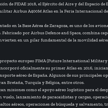
sión de FIDAE 2018, el Ejército del Aire y del Espacio d
ilitar Airbus A400M Atlas en la Feria Internacional del
sentado en la Base Aérea de Zaragoza, es uno de los avio
 Fabricado por Airbus Defence and Space, combina capa
onvierten en un pilar fundamental de la movilidad aére
l proyecto europeo FIMA (Future International Military A
 incorporó oficialmente su primer Atlas en 2016, inici
ansporte aéreo de España. Algunos de sus principales o
an Bretaña, Turquía y Bélgica, entre otros.
an misiones como el apoyo aéreo logístico para el desp
n vuelo, lanzamiento de paracaidistas y cargas, operac
saltos aéreos, operaciones de búsqueda y salvamento, t