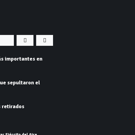
ás importantes en
que sepultaron el
 retirados
tar
Ejército del Aire