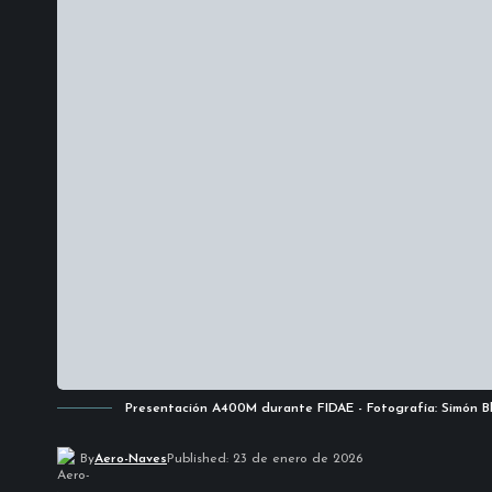
Presentación A400M durante FIDAE - Fotografía: Simón Bl
By
Aero-Naves
Published: 23 de enero de 2026