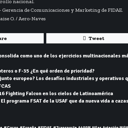
rollo nacional.
– Gerencia de Comunicaciones y Marketing de FIDAE.
aise O
. / Aero-Naves
are
Tweet
consolida como uno de los ejercicios multinacionales m
pteros o F-35 ¿En qué orden de prioridad?
njunto europeo? Los desafíos industriales y operativos 
FCAS
16 Fighting Falcon en los cielos de Latinoamérica
 El programa FSAT de la USAF que da nueva vida a cazas
ce
#Cargo
#España
#FIDAE
#Transporte
A400M Atlas
Aviación Mili