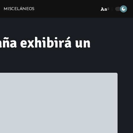
Aa
MISCELÁNEOS
Font
Resizer
aña exhibirá un