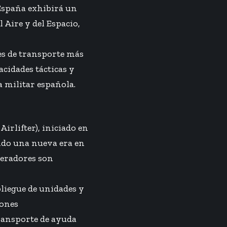
e España exhibirá un
 Aire y del Espacio,
nes de transporte más
cidades tácticas y
a militar española.
irlifter), iniciado en
ando una nueva era en
peradores son
liegue de unidades y
iones
ransporte de ayuda