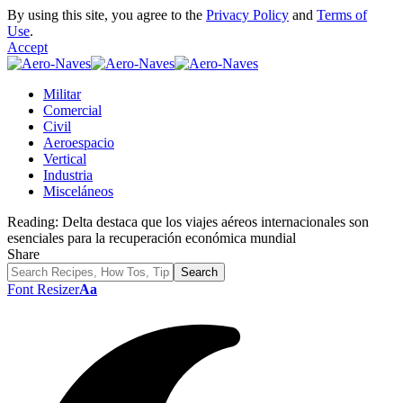
By using this site, you agree to the
Privacy Policy
and
Terms of
Use
.
Accept
Militar
Comercial
Civil
Aeroespacio
Vertical
Industria
Misceláneos
Reading:
Delta destaca que los viajes aéreos internacionales son
esenciales para la recuperación económica mundial
Share
Font Resizer
Aa