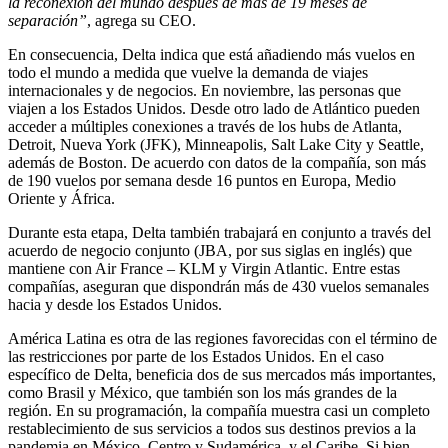
la reconexión del mundo después de más de 19 meses de
separación”
, agrega su CEO.
En consecuencia, Delta indica que está añadiendo más vuelos en
todo el mundo a medida que vuelve la demanda de viajes
internacionales y de negocios. En noviembre, las personas que
viajen a los Estados Unidos. Desde otro lado de Atlántico pueden
acceder a múltiples conexiones a través de los hubs de Atlanta,
Detroit, Nueva York (JFK), Minneapolis, Salt Lake City y Seattle,
además de Boston. De acuerdo con datos de la compañía, son más
de 190 vuelos por semana desde 16 puntos en Europa, Medio
Oriente y África.
Durante esta etapa, Delta también trabajará en conjunto a través del
acuerdo de negocio conjunto (JBA, por sus siglas en inglés) que
mantiene con Air France – KLM y Virgin Atlantic. Entre estas
compañías, aseguran que dispondrán más de 430 vuelos semanales
hacia y desde los Estados Unidos.
América Latina es otra de las regiones favorecidas con el término de
las restricciones por parte de los Estados Unidos. En el caso
específico de Delta, beneficia dos de sus mercados más importantes,
como Brasil y México, que también son los más grandes de la
región. En su programación, la compañía muestra casi un completo
restablecimiento de sus servicios a todos sus destinos previos a la
pandemia en México, Centro y Sudamérica, y el Caribe. Si bien