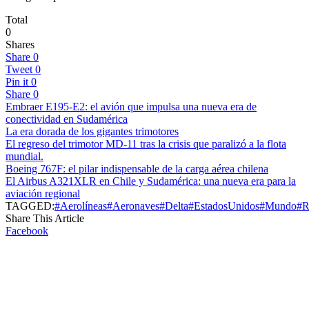
Total
0
Shares
Share
0
Tweet
0
Pin it
0
Share
0
Embraer E195-E2: el avión que impulsa una nueva era de
conectividad en Sudamérica
La era dorada de los gigantes trimotores
El regreso del trimotor MD-11 tras la crisis que paralizó a la flota
mundial.
Boeing 767F: el pilar indispensable de la carga aérea chilena
El Airbus A321XLR en Chile y Sudamérica: una nueva era para la
aviación regional
TAGGED:
#Aerolíneas
#Aeronaves
#Delta
#EstadosUnidos
#Mundo
#R
Share This Article
Facebook