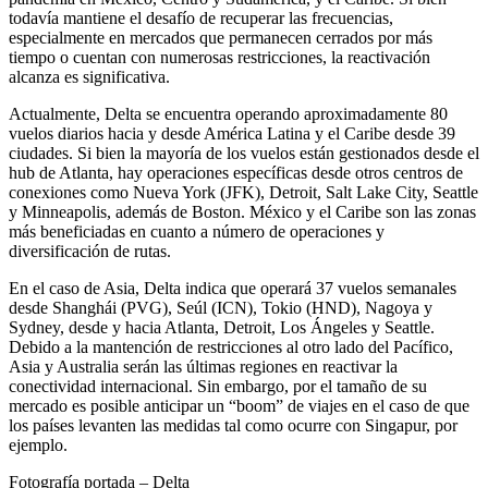
todavía mantiene el desafío de recuperar las frecuencias,
especialmente en mercados que permanecen cerrados por más
tiempo o cuentan con numerosas restricciones, la reactivación
alcanza es significativa.
Actualmente, Delta se encuentra operando aproximadamente 80
vuelos diarios hacia y desde América Latina y el Caribe desde 39
ciudades. Si bien la mayoría de los vuelos están gestionados desde el
hub de Atlanta, hay operaciones específicas desde otros centros de
conexiones como Nueva York (JFK), Detroit, Salt Lake City, Seattle
y Minneapolis, además de Boston. México y el Caribe son las zonas
más beneficiadas en cuanto a número de operaciones y
diversificación de rutas.
En el caso de Asia, Delta indica que operará 37 vuelos semanales
desde Shanghái (PVG), Seúl (ICN), Tokio (HND), Nagoya y
Sydney, desde y hacia Atlanta, Detroit, Los Ángeles y Seattle.
Debido a la mantención de restricciones al otro lado del Pacífico,
Asia y Australia serán las últimas regiones en reactivar la
conectividad internacional. Sin embargo, por el tamaño de su
mercado es posible anticipar un “boom” de viajes en el caso de que
los países levanten las medidas tal como ocurre con Singapur, por
ejemplo.
Fotografía portada – Delta