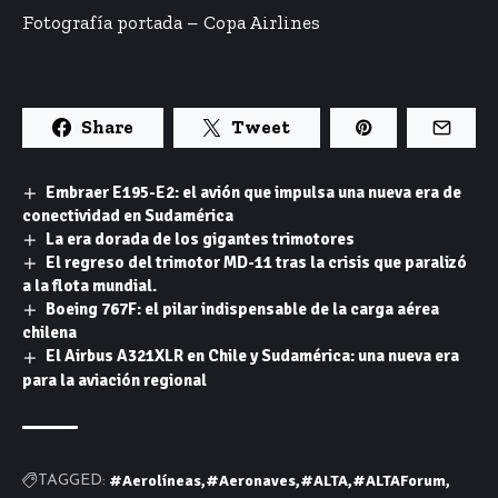
Fotografía portada – Copa Airlines
Share
Tweet
Embraer E195-E2: el avión que impulsa una nueva era de
conectividad en Sudamérica
La era dorada de los gigantes trimotores
El regreso del trimotor MD-11 tras la crisis que paralizó
a la flota mundial.
Boeing 767F: el pilar indispensable de la carga aérea
chilena
El Airbus A321XLR en Chile y Sudamérica: una nueva era
para la aviación regional
#Aerolíneas
#Aeronaves
#ALTA
#ALTAForum
TAGGED: