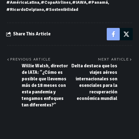
#AméricaLatina
#CopaAirlines
#IAWA
#Panamá
#RicardoDelpiano
#Sostenibilidad
Share This Article
PREVIOUS ARTICLE
NEXT ARTICLE
Willie Walsh, director
Delta destaca que los
de IATA: “¿Cómo es
viajes aéreos
posible que llevemos
internacionales son
más de 18 meses con
esenciales para la
esta pandemia y
recuperación
tengamos enfoques
económica mundial
tan diferentes?”