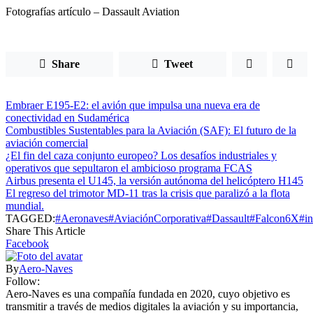
Fotografías artículo – Dassault Aviation
Share
Tweet
Embraer E195-E2: el avión que impulsa una nueva era de
conectividad en Sudamérica
Combustibles Sustentables para la Aviación (SAF): El futuro de la
aviación comercial
¿El fin del caza conjunto europeo? Los desafíos industriales y
operativos que sepultaron el ambicioso programa FCAS
Airbus presenta el U145, la versión autónoma del helicóptero H145
El regreso del trimotor MD-11 tras la crisis que paralizó a la flota
mundial.
TAGGED:
#Aeronaves
#AviaciónCorporativa
#Dassault
#Falcon6X
#in
Share This Article
Facebook
By
Aero-Naves
Follow:
Aero-Naves es una compañía fundada en 2020, cuyo objetivo es
transmitir a través de medios digitales la aviación y su importancia,