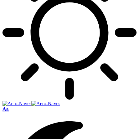
Font
Aa
Resizer