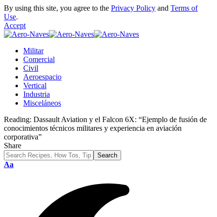
By using this site, you agree to the
Privacy Policy
and
Terms of
Use
.
Accept
Militar
Comercial
Civil
Aeroespacio
Vertical
Industria
Misceláneos
Reading:
Dassault Aviation y el Falcon 6X: “Ejemplo de fusión de
conocimientos técnicos militares y experiencia en aviación
corporativa”
Share
Font
Aa
Resizer