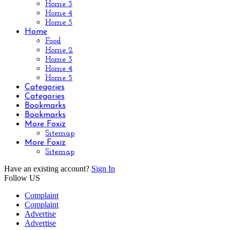
Home 3
Home 4
Home 5
Home
Food
Home 2
Home 3
Home 4
Home 5
Categories
Categories
Bookmarks
Bookmarks
More Foxiz
Sitemap
More Foxiz
Sitemap
Have an existing account?
Sign In
Follow US
Complaint
Complaint
Advertise
Advertise