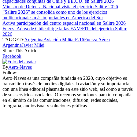
capacidades conjuntas de Chile y EE.UU. en Salitre 2026
Ministro de Defensa Nacional visita el ejercicio Salitre 2026
“Salitre 2026” se consolida como uno de los ejercicios
multinacionales más importantes en América del Sur
Activa participación del centro espacial nacional en Salitre 2026
Fuerza Aérea de Chile dirige la fas FAM/FIT del ejercicio Salitre
2026
TAGGED:
Argentina
Aviación Militar
F-16
Fuerza Aérea
Argentina
Javier Milei
Share This Article
Facebook
By
Aero-Naves
Follow:
Aero-Naves es una compañía fundada en 2020, cuyo objetivo es
transmitir a través de medios digitales la aviación y su importancia,
con una línea editorial plasmada en este sitio web, así como a través
de sus servicios asociados. Ofrecemos soluciones para tu compañía
en el ámbito de las comunicaciones, difusión, redes sociales,
fotografía, audiovisual y soluciones gráficas.