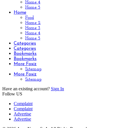
Home 4
Home 5
Home
Food
Home 2
Home 3
Home 4
Home 5
Categories
Categories
Bookmarks
Bookmarks
More Foxiz
Sitemap
More Foxiz
Sitemap
Have an existing account?
Sign In
Follow US
Complaint
Complaint
Advertise
Advertise