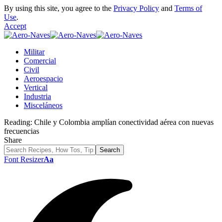
By using this site, you agree to the
Privacy Policy
and
Terms of
Use
.
Accept
Militar
Comercial
Civil
Aeroespacio
Vertical
Industria
Misceláneos
Reading:
Chile y Colombia amplían conectividad aérea con nuevas
frecuencias
Share
Font Resizer
Aa