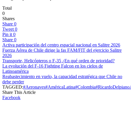
Total
0
Shares
Share
0
Tweet
0
Pin it
0
Share
0
Activa participación del centro espacial nacional en Salitre 2026
Fuerza Aérea de Chile dirige la fas FAM/FIT del ejercicio Salitre
2026
Transporte, Helicópteros o F-35 ¿En qué orden de prioridad?
La evolución del F-16 Fighting Falcon en los cielos de
Latinoamérica
Reabastecimiento en vuelo, la capacidad estratégica que Chile no
debe perder
TAGGED:
#Aeronaves
#AméricaLatina
#Colombia
#RicardoDelpiano
Share This Article
Facebook