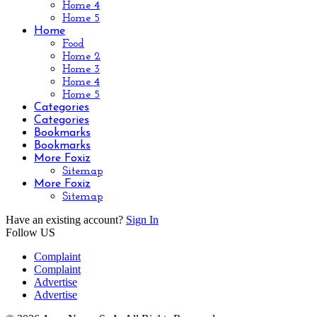
Home 4
Home 5
Home
Food
Home 2
Home 3
Home 4
Home 5
Categories
Categories
Bookmarks
Bookmarks
More Foxiz
Sitemap
More Foxiz
Sitemap
Have an existing account?
Sign In
Follow US
Complaint
Complaint
Advertise
Advertise