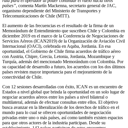
ruta para el operador al poder continuar el vuelo hacia otros
países”
, comenta Martín Mackenna, secretario general de JAC,
organismo dependiente del Ministerio de Transportes y
Telecomunicaciones de Chile (MTT).
El aumento de las frecuencias es el resultado de la firma de un
Memorándum de Entendimiento que suscriben Chile y Colombia en
diciembre 2019 en el marco de la Conferencia de Negociaciones de
Servicios Aéreos (ICAN2019) de la Organización de Aviación Civil
Internacional (OACI), celebrada en Aqaba, Jordania. En esa
oportunidad, el Gobierno de Chile firma acuerdos de tráfico aéreo
con Austria, Chipre, Grecia, Letonia, Jordania, Mozambique y
Turquía, además del mencionado Memorándum con Colombia. Por
su capacidad de desarrollo a futuro, los acuerdos con los dos últimos
países revisten mayor importancia para el mejoramiento de la
conectividad de Chile.
Con 12 sesiones desarrolladas con éxito, ICAN es un encuentro de
Estados a nivel global que brinda la oportunidad en un solo lugar de
negociar acuerdos aéreos entre los países a nivel bilateral o
multilateral, además de efectuar consultas entre ellos. El objetivo
busca avanzar en la liberalización de los derechos de tráfico en el
mundo para lo cual se ofrecen oportunidades de negociación
privadas entre uno o más países, así como también existen espacios
para que otros actores de la industria participan. Desde su
establecimiento, 142 países participan de estos encuentros.