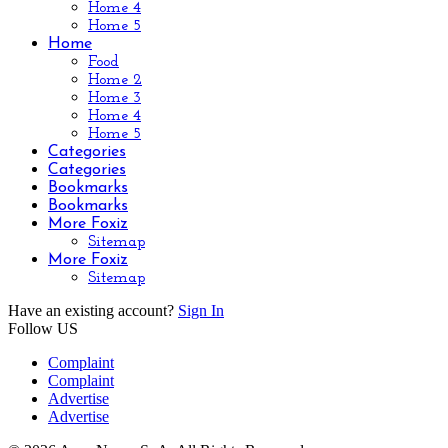
Home 4
Home 5
Home
Food
Home 2
Home 3
Home 4
Home 5
Categories
Categories
Bookmarks
Bookmarks
More Foxiz
Sitemap
More Foxiz
Sitemap
Have an existing account?
Sign In
Follow US
Complaint
Complaint
Advertise
Advertise