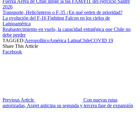
Fuerza Aérea de Chile dirige la fas FAM/FIT del ejercicio Salitre
2026
Transporte, Helicópteros o F-35 ¿En qué orden de prioridad?
La evolución del F-16 Fighting Falcon en los cielos de
Latinoamérica
Reabastecimiento en vuelo, la capacidad estratégica que Chile no
debe perder
TAGGED:
Aeropolítico
América Latina
Chile
COVID 19
Share This Article
Facebook
Previous Article
Con nuevas rutas
autorizadas, Arajet anticipa su segunda y tercera fase de expansión