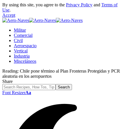
By using this site, you agree to the
Privacy Policy
and
Terms of
Use
.
Accept
Militar
Comercial
Civil
Aeroespacio
Vertical
Industria
Misceláneos
Reading:
Chile pone término al Plan Fronteras Protegidas y PCR
aleatoria en los aeropuertos
Share
Font Resizer
Aa