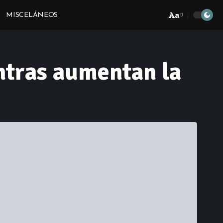
Aa
MISCELÁNEOS
Font
Resizer
ntras aumentan la