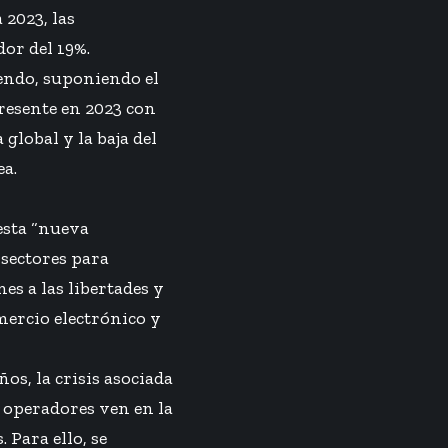
 2023, las
or del 19%.
yendo, suponiendo el
presente en 2023 con
global y la baja del
ea.
esta “nueva
 sectores para
es a las libertades y
omercio electrónico y
os, la crisis asociada
 operadores ven en la
 Para ello, se