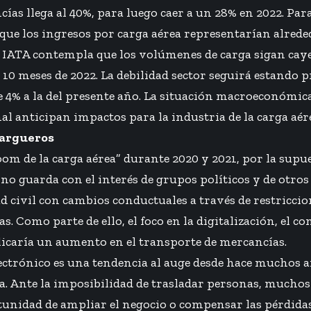
ías llega al 40%, para luego caer a un 28% en 2022. Para
que los ingresos por carga aérea representarían alreded
o, IATA contempla que los volúmenes de carga sigan ca
s 10 meses de 2022. La debilidad sector seguirá estando 
e 4% a la del presente año. La situación macroeconómica 
l anticipan impactos para la industria de la carga aér
cargueros
om de la carga aérea” durante 2020 y 2021, por la supu
no guarda con el interés de grupos políticos y de otros
d civil con cambios conductuales a través de restriccion
s. Como parte de ello, el foco en la digitalización, el c
licaría un aumento en el transporte de mercancías.
lectrónico es una tendencia al auge desde hace muchos añ
a. Ante la imposibilidad de trasladar personas, muchos
unidad de ampliar el negocio o compensar las pérdidas.