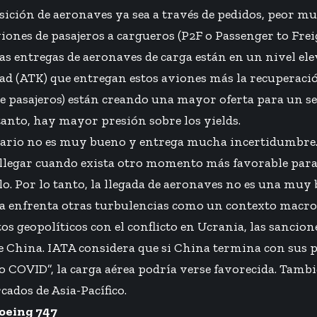
ición de aeronaves ya sea a través de pedidos, peor mu
ones de pasajeros a cargueros (P2F o Passenger to Frei
s entregas de aeronaves de carga están en un nivel ele
dad (ATK) que entregan estos aviones más la recuperación
e pasajeros) están creando una mayor oferta para un sec
anto, hay mayor presión sobre los yields.
nario no es muy bueno y entrega mucha incertidumbre. 
llegar cuando exista otro momento más favorable para 
llo. Por lo tanto, la llegada de aeronaves no es una muy
ea enfrenta otras turbulencias como un contexto macro
os geopolíticos con el conflicto en Ucrania, las sancion
 China. IATA considera que si China termina con sus po
o COVID”, la carga aérea podría verse favorecida. Tambi
cados de Asia-Pacífico.
Boeing 747