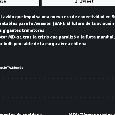
are
Tweet
l avión que impulsa una nueva era de conectividad en 
tables para la Aviación (SAF): El futuro de la aviación
s gigantes trimotores
otor MD-11 tras la crisis que paralizó a la flota mundial.
ar indispensable de la carga aérea chilena
go
IATA
Mundo
umentos de sueldos a
IATA: “Vemos precios 