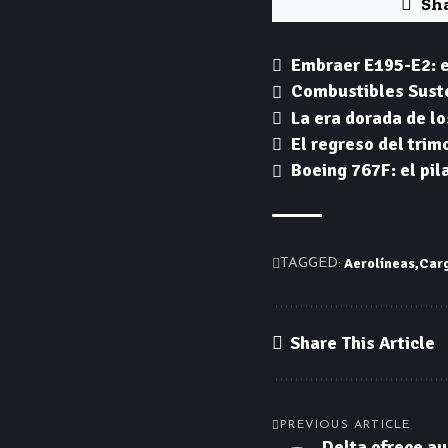
Sh
Embraer E195-E2: e
Combustibles Susten
La era dorada de lo
El regreso del trim
Boeing 767F: el pil
Aerolíneas
Car
TAGGED:
Share This Article
PREVIOUS ARTICLE
Delta ofrece a