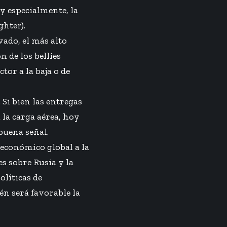
y especialmente, la
ghter).
vado, el más alto
 de los bellies
tor a la baja o de
Si bien las entregas
la carga aérea, hoy
 buena señal.
económico global a la
es sobre Rusia y la
líticas de
én será favorable la