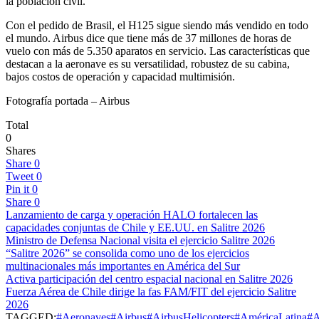
la población civil.
Con el pedido de Brasil, el H125 sigue siendo más vendido en todo
el mundo. Airbus dice que tiene más de 37 millones de horas de
vuelo con más de 5.350 aparatos en servicio. Las características que
destacan a la aeronave es su versatilidad, robustez de su cabina,
bajos costos de operación y capacidad multimisión.
Fotografía portada – Airbus
Total
0
Shares
Share
0
Tweet
0
Pin it
0
Share
0
Lanzamiento de carga y operación HALO fortalecen las
capacidades conjuntas de Chile y EE.UU. en Salitre 2026
Ministro de Defensa Nacional visita el ejercicio Salitre 2026
“Salitre 2026” se consolida como uno de los ejercicios
multinacionales más importantes en América del Sur
Activa participación del centro espacial nacional en Salitre 2026
Fuerza Aérea de Chile dirige la fas FAM/FIT del ejercicio Salitre
2026
TAGGED:
#Aeronaves
#Airbus
#AirbusHelicopters
#AméricaLatina
#A