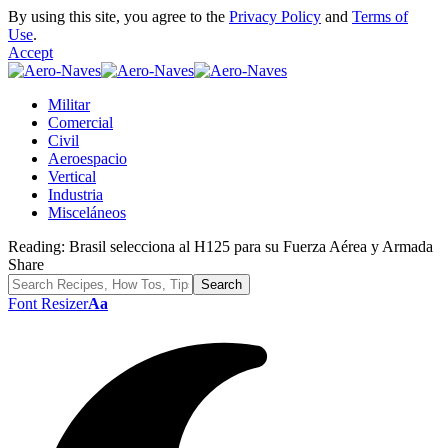
By using this site, you agree to the
Privacy Policy
and
Terms of
Use
.
Accept
Militar
Comercial
Civil
Aeroespacio
Vertical
Industria
Misceláneos
Reading:
Brasil selecciona al H125 para su Fuerza Aérea y Armada
Share
Font Resizer
Aa