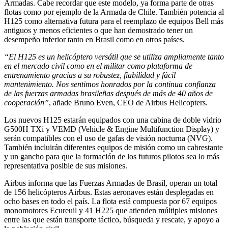
Armadas. Cabe recordar que este modelo, ya forma parte de otras
flotas como por ejemplo de la Armada de Chile. También potencia al
H125 como alternativa futura para el reemplazo de equipos Bell más
antiguos y menos eficientes o que han demostrado tener un
desempeño inferior tanto en Brasil como en otros países.
“El H125 es un helicóptero versátil que se utiliza ampliamente tanto
en el mercado civil como en el militar como plataforma de
entrenamiento gracias a su robustez, fiabilidad y fácil
mantenimiento. Nos sentimos honrados por la continua confianza
de las fuerzas armadas brasileñas después de más de 40 años de
cooperación”
, añade Bruno Even, CEO de Airbus Helicopters.
Los nuevos H125 estarán equipados con una cabina de doble vidrio
G500H TXi y VEMD (Vehicle & Engine Multifunction Display) y
serán compatibles con el uso de gafas de visión nocturna (NVG).
También incluirán diferentes equipos de misión como un cabrestante
y un gancho para que la formación de los futuros pilotos sea lo más
representativa posible de sus misiones.
Airbus informa que las Fuerzas Armadas de Brasil, operan un total
de 156 helicópteros Airbus. Estas aeronaves están desplegadas en
ocho bases en todo el país. La flota está compuesta por 67 equipos
monomotores Ecureuil y 41 H225 que atienden múltiples misiones
entre las que están transporte táctico, búsqueda y rescate, y apoyo a