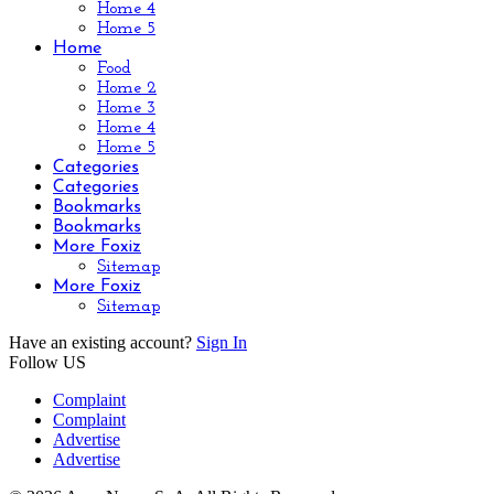
Home 4
Home 5
Home
Food
Home 2
Home 3
Home 4
Home 5
Categories
Categories
Bookmarks
Bookmarks
More Foxiz
Sitemap
More Foxiz
Sitemap
Have an existing account?
Sign In
Follow US
Complaint
Complaint
Advertise
Advertise