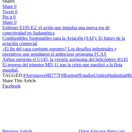
Shares
Share
0
Tweet
0
Pin it
0
Share
0
Embraer E195-E2: el avión que impulsa una nueva era de
conectividad en Sudamérica
Combustibles Sustentables para la Aviación (SAF): El futuro de la
aviación comercial
¿El fin del caza conjunto europeo? Los desafíos industriales y
operativos que sepultaron el ambicioso programa FCAS
Airbus presenta el U145, la versión autónoma del helicóptero H145
El regreso del trimotor MD-11 tras la crisis que paralizó a la flota
mundial.
TAGGED:
#Aeronaves
#B777F
#Boeing
#EstadosUnidos
#industria
#Ri
Share This Article
Facebook
Previous Article
Qatar Airways firma con