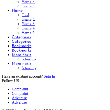
Home 4
Home 5
Home
Food
Home 2
Home 3
Home 4
Home 5
Categories
Categories
Bookmarks
Bookmarks
More Foxiz
Sitemap
More Foxiz
Sitemap
Have an existing account?
Sign In
Follow US
Complaint
Complaint
Advertise
Advertise