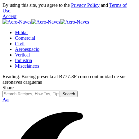
By using this site, you agree to the
Privacy Policy
and
Terms of
Use
.
Accept
Militar
Comercial
Civil
Aeroespacio
Vertical
Industria
Misceláneos
Reading:
Boeing presenta al B777-8F como continuidad de sus
aeronaves cargueras
Share
Font
Aa
Resizer