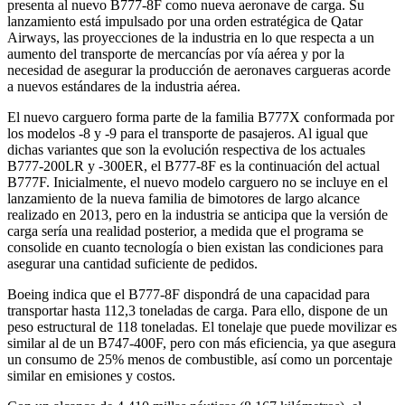
presenta al nuevo B777-8F como nueva aeronave de carga. Su
lanzamiento está impulsado por una orden estratégica de Qatar
Airways, las proyecciones de la industria en lo que respecta a un
aumento del transporte de mercancías por vía aérea y por la
necesidad de asegurar la producción de aeronaves cargueras acorde
a nuevos estándares de la industria aérea.
El nuevo carguero forma parte de la familia B777X conformada por
los modelos -8 y -9 para el transporte de pasajeros. Al igual que
dichas variantes que son la evolución respectiva de los actuales
B777-200LR y -300ER, el B777-8F es la continuación del actual
B777F. Inicialmente, el nuevo modelo carguero no se incluye en el
lanzamiento de la nueva familia de bimotores de largo alcance
realizado en 2013, pero en la industria se anticipa que la versión de
carga sería una realidad posterior, a medida que el programa se
consolide en cuanto tecnología o bien existan las condiciones para
asegurar una cantidad suficiente de pedidos.
Boeing indica que el B777-8F dispondrá de una capacidad para
transportar hasta 112,3 toneladas de carga. Para ello, dispone de un
peso estructural de 118 toneladas. El tonelaje que puede movilizar es
similar al de un B747-400F, pero con más eficiencia, ya que asegura
un consumo de 25% menos de combustible, así como un porcentaje
similar en emisiones y costos.