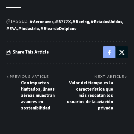
#Aeronaves
#B777X
#Boeing
#EstadosUnidos
TAGGED:
#FAA
#industria
#RicardoDelpiano
Share This Article
PREVIOUS ARTICLE
NEXT ARTICLE
Con impactos
Valor del tiempo es la
limitados, líneas
característica que
aéreas muestran
más rescatan los
avances en
usuarios de la aviación
sostenibilidad
privada