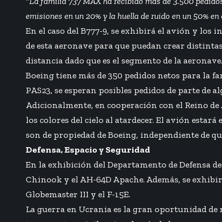
“La familia 737 MAX ha recibido más de 3.500 pedidos 
emisiones en un 20% y la huella de ruido en un 50% en
En el caso del B777-9, se exhibirá el avión y los 
de esta aeronave para que puedan crear distintas 
distancia dado que es el segmento de la aeronave
Boeing tiene más de 350 pedidos netos para la fa
PAS23, se esperan posibles pedidos de parte de a
Adicionalmente, en cooperación con el Reino de A
los colores del cielo al atardecer. El avión esta
son de propiedad de Boeing, independiente de qu
Defensa, Espacio y Seguridad
En la exhibición del Departamento de Defensa de
Chinook y el AH-64D Apache. Además, se exhibirá
Globemaster III y el F-15E.
La guerra en Ucrania es la gran oportunidad de 