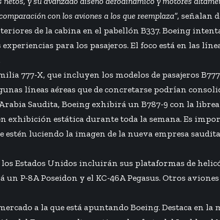
netos, y su avanzado diseño aerodinámico y motores altamente
 comparación con los aviones a los que reemplaza”
, señalan 
interiores de la cabina en el pabellón B337. Boeing inten
experiencias para los pasajeros. El foco está en las líne
.
milia 777-X, que incluyen los modelos de pasajeros B777
lgunas líneas aéreas que de concretarse podrían consol
rabia Saudita, Boeing exhibirá un B787-9 con la librea
rá en exhibición estática durante toda la semana. Es imp
e estén luciendo la imagen de la nueva empresa saudita
 los Estados Unidos incluirán sus plataformas de helic
 un P-8A Poseidon y el KC-46A Pegasus. Otros aviones e
mercado a la que está apuntando Boeing. Destaca en la m