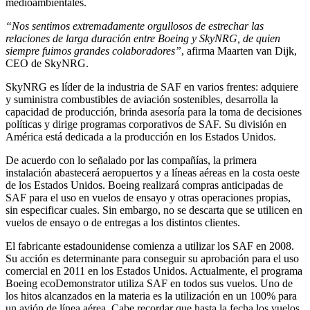
medioambientales.
“Nos sentimos extremadamente orgullosos de estrechar las
relaciones de larga duración entre Boeing y SkyNRG, de quien
siempre fuimos grandes colaboradores”
, afirma Maarten van Dijk,
CEO de SkyNRG.
SkyNRG es líder de la industria de SAF en varios frentes: adquiere
y suministra combustibles de aviación sostenibles, desarrolla la
capacidad de producción, brinda asesoría para la toma de decisiones
políticas y dirige programas corporativos de SAF. Su división en
América está dedicada a la producción en los Estados Unidos.
De acuerdo con lo señalado por las compañías, la primera
instalación abastecerá aeropuertos y a líneas aéreas en la costa oeste
de los Estados Unidos. Boeing realizará compras anticipadas de
SAF para el uso en vuelos de ensayo y otras operaciones propias,
sin especificar cuales. Sin embargo, no se descarta que se utilicen en
vuelos de ensayo o de entregas a los distintos clientes.
El fabricante estadounidense comienza a utilizar los SAF en 2008.
Su acción es determinante para conseguir su aprobación para el uso
comercial en 2011 en los Estados Unidos. Actualmente, el programa
Boeing ecoDemonstrator utiliza SAF en todos sus vuelos. Uno de
los hitos alcanzados en la materia es la utilización en un 100% para
un avión de línea aérea. Cabe recordar que hasta la fecha los vuelos