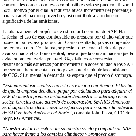
comerciales con estos nuevos combustibles sólo se pueden utilizar al
50%, motivo por el cual la industria busca incrementar el porcentaje
para sacar el máximo provecho y así contribuir a la reducción
significativa de las emisiones.
La alianza tiene el propósito de estimular la compra de SAF. Hasta
la fecha, el uso de este combustible no prospera por el alto valor que
posee por su escasa producción. Como resultado, pocas compañías
invierten en ello. Con la mayor presión que tiene la industria por
avanzar hacia el carbono neutral, pese a que la contaminación que la
aviación genera es de apenas el 3%, distintos actores están
destinando más esfuerzos por incrementar la accesibilidad a los SAF
por ser una herramienta a corto plazo para disminuir las emisiones
de CO2. Si aumenta la demanda, se espera que el precio disminuya.
“Estamos entusiasmados con esta asociación con Boeing. El hecho
de que la empresa decidiera pagar por adelantado para adquirir el
SAF de nuestra primera instalación demuestra su liderazgo en el
sector. Gracias a este acuerdo de cooperación, SkyNRG Americas
será capaz de acelerar nuestros esfuerzos para expandir la industria
de SAF en toda América del Norte”
, comenta John Plaza, CEO de
SkyNRG Americas.
“Nuestro sector necesitará un suministro sólido y confiable de SAF
para hacer frente a los cambios climáticos y promover esta