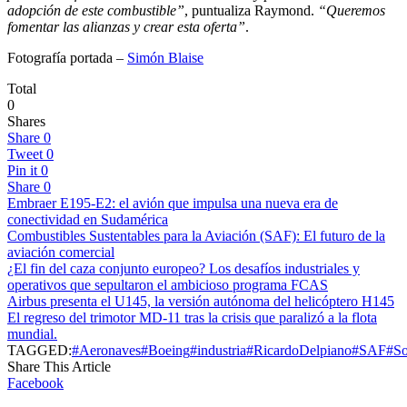
adopción de este combustible”
, puntualiza Raymond.
“Queremos
fomentar las alianzas y crear esta oferta”
.
Fotografía portada –
Simón Blaise
Total
0
Shares
Share
0
Tweet
0
Pin it
0
Share
0
Embraer E195-E2: el avión que impulsa una nueva era de
conectividad en Sudamérica
Combustibles Sustentables para la Aviación (SAF): El futuro de la
aviación comercial
¿El fin del caza conjunto europeo? Los desafíos industriales y
operativos que sepultaron el ambicioso programa FCAS
Airbus presenta el U145, la versión autónoma del helicóptero H145
El regreso del trimotor MD-11 tras la crisis que paralizó a la flota
mundial.
TAGGED:
#Aeronaves
#Boeing
#industria
#RicardoDelpiano
#SAF
#So
Share This Article
Facebook