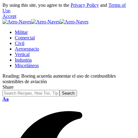
By using this site, you agree to the
Privacy Policy
and
Terms of
Use
.
Accept
Militar
Comercial
Civil
Aeroespacio
Vertical
Industria
Misceláneos
Reading:
Boeing acuerda aumentar el uso de combustibles
sostenibles de aviación
Share
Font
Aa
Resizer