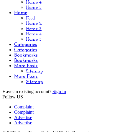
Home 4
Home 5
Home
Food
Home 2
Home 3
Home 4
Home 5
Categories
Categories
Bookmarks
Bookmarks
More Foxiz
Sitemap
More Foxiz
Sitemap
Have an existing account?
Sign In
Follow US
Complaint
Complaint
Advertise
Advertise