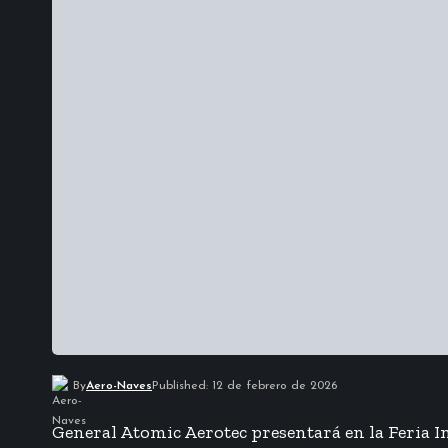
By
Aero-Naves
Published: 12 de febrero de 2026
General Atomic Aerotec presentará en la Feria In