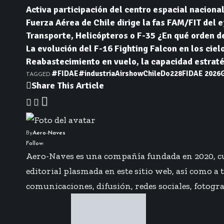
Activa participación del centro espacial nacional
Fuerza Aérea de Chile dirige la fas FAM/FIT del e
Transporte, Helicópteros o F-35 ¿En qué orden d
La evolución del F-16 Fighting Falcon en los cie
Reabastecimiento en vuelo, la capacidad estraté
#FIDAE
#industria
Airshow
Chile
Do228
FIDAE 2026
TAGGED:
Share This Article
By
Aero-Naves
Follow:
Aero-Naves es una compañía fundada en 2020, cuy
editorial plasmada en este sitio web, así como a
comunicaciones, difusión, redes sociales, fotogra