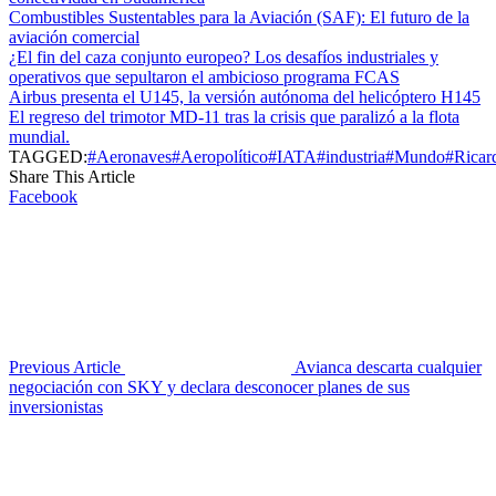
Combustibles Sustentables para la Aviación (SAF): El futuro de la
aviación comercial
¿El fin del caza conjunto europeo? Los desafíos industriales y
operativos que sepultaron el ambicioso programa FCAS
Airbus presenta el U145, la versión autónoma del helicóptero H145
El regreso del trimotor MD-11 tras la crisis que paralizó a la flota
mundial.
TAGGED:
#Aeronaves
#Aeropolítico
#IATA
#industria
#Mundo
#Ricar
Share This Article
Facebook
Previous Article
Avianca descarta cualquier
negociación con SKY y declara desconocer planes de sus
inversionistas