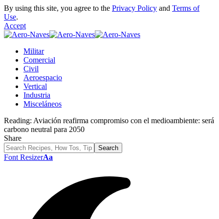
By using this site, you agree to the
Privacy Policy
and
Terms of
Use
.
Accept
Militar
Comercial
Civil
Aeroespacio
Vertical
Industria
Misceláneos
Reading:
Aviación reafirma compromiso con el medioambiente: será
carbono neutral para 2050
Share
Font Resizer
Aa