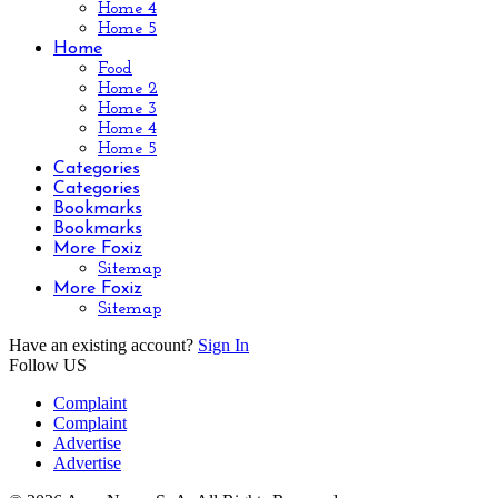
Home 4
Home 5
Home
Food
Home 2
Home 3
Home 4
Home 5
Categories
Categories
Bookmarks
Bookmarks
More Foxiz
Sitemap
More Foxiz
Sitemap
Have an existing account?
Sign In
Follow US
Complaint
Complaint
Advertise
Advertise