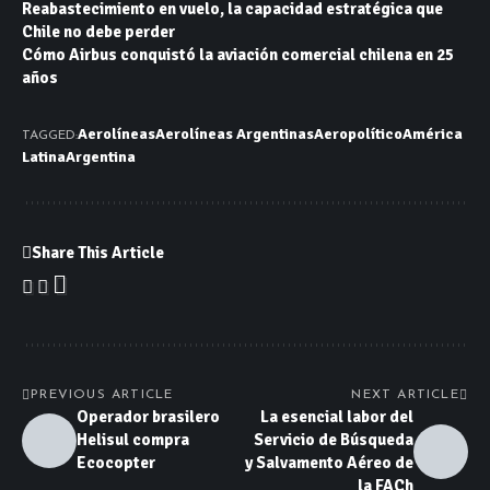
Reabastecimiento en vuelo, la capacidad estratégica que
Chile no debe perder
Cómo Airbus conquistó la aviación comercial chilena en 25
años
Aerolíneas
Aerolíneas Argentinas
Aeropolítico
América
TAGGED:
Latina
Argentina
Share This Article
PREVIOUS ARTICLE
NEXT ARTICLE
Operador brasilero
La esencial labor del
Helisul compra
Servicio de Búsqueda
Ecocopter
y Salvamento Aéreo de
la FACh