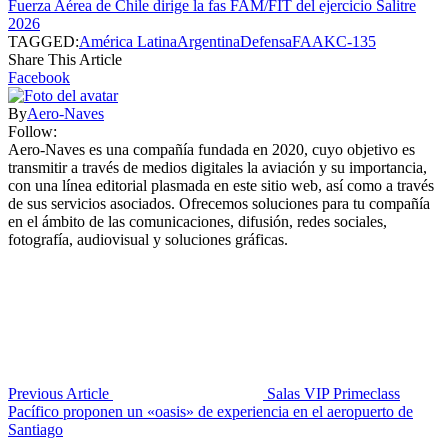
Fuerza Aérea de Chile dirige la fas FAM/FIT del ejercicio Salitre
2026
TAGGED:
América Latina
Argentina
Defensa
FAA
KC-135
Share This Article
Facebook
By
Aero-Naves
Follow:
Aero-Naves es una compañía fundada en 2020, cuyo objetivo es
transmitir a través de medios digitales la aviación y su importancia,
con una línea editorial plasmada en este sitio web, así como a través
de sus servicios asociados. Ofrecemos soluciones para tu compañía
en el ámbito de las comunicaciones, difusión, redes sociales,
fotografía, audiovisual y soluciones gráficas.
Previous Article
Salas VIP Primeclass
Pacífico proponen un «oasis» de experiencia en el aeropuerto de
Santiago