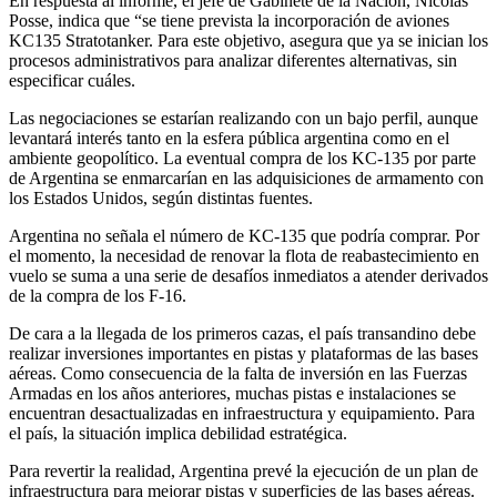
En respuesta al informe, el jefe de Gabinete de la Nación, Nicolás
Posse, indica que “se tiene prevista la incorporación de aviones
KC135 Stratotanker. Para este objetivo, asegura que ya se inician los
procesos administrativos para analizar diferentes alternativas, sin
especificar cuáles.
Las negociaciones se estarían realizando con un bajo perfil, aunque
levantará interés tanto en la esfera pública argentina como en el
ambiente geopolítico. La eventual compra de los KC-135 por parte
de Argentina se enmarcarían en las adquisiciones de armamento con
los Estados Unidos, según distintas fuentes.
Argentina no señala el número de KC-135 que podría comprar. Por
el momento, la necesidad de renovar la flota de reabastecimiento en
vuelo se suma a una serie de desafíos inmediatos a atender derivados
de la compra de los F-16.
De cara a la llegada de los primeros cazas, el país transandino debe
realizar inversiones importantes en pistas y plataformas de las bases
aéreas. Como consecuencia de la falta de inversión en las Fuerzas
Armadas en los años anteriores, muchas pistas e instalaciones se
encuentran desactualizadas en infraestructura y equipamiento. Para
el país, la situación implica debilidad estratégica.
Para revertir la realidad, Argentina prevé la ejecución de un plan de
infraestructura para mejorar pistas y superficies de las bases aéreas.