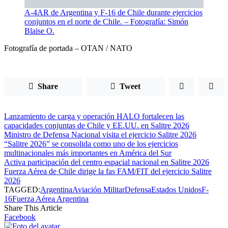
A-4AR de Argentina y F-16 de Chile durante ejercicios
conjuntos en el norte de Chile. – Fotografía: Simón
Blaise O.
Fotografía de portada – OTAN / NATO
Share
Tweet
Lanzamiento de carga y operación HALO fortalecen las
capacidades conjuntas de Chile y EE.UU. en Salitre 2026
Ministro de Defensa Nacional visita el ejercicio Salitre 2026
“Salitre 2026” se consolida como uno de los ejercicios
multinacionales más importantes en América del Sur
Activa participación del centro espacial nacional en Salitre 2026
Fuerza Aérea de Chile dirige la fas FAM/FIT del ejercicio Salitre
2026
TAGGED:
Argentina
Aviación Militar
Defensa
Estados Unidos
F-
16
Fuerza Aérea Argentina
Share This Article
Facebook