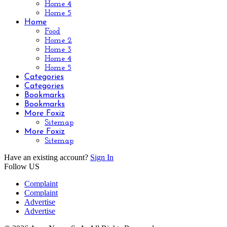
Home 4
Home 5
Home
Food
Home 2
Home 3
Home 4
Home 5
Categories
Categories
Bookmarks
Bookmarks
More Foxiz
Sitemap
More Foxiz
Sitemap
Have an existing account?
Sign In
Follow US
Complaint
Complaint
Advertise
Advertise