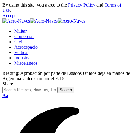
By using this site, you agree to the
Privacy Policy
and
Terms of
Use
.
Accept
Militar
Comercial
Civil
Aeroespacio
Vertical
Industria
Misceláneos
Reading:
Aprobación por parte de Estados Unidos deja en manos de
Argentina la decisión por el F-16
Share
Font
Aa
Resizer