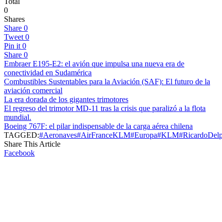
Total
0
Shares
Share
0
Tweet
0
Pin it
0
Share
0
Embraer E195-E2: el avión que impulsa una nueva era de
conectividad en Sudamérica
Combustibles Sustentables para la Aviación (SAF): El futuro de la
aviación comercial
La era dorada de los gigantes trimotores
El regreso del trimotor MD-11 tras la crisis que paralizó a la flota
mundial.
Boeing 767F: el pilar indispensable de la carga aérea chilena
TAGGED:
#Aeronaves
#AirFranceKLM
#Europa
#KLM
#RicardoDelp
Share This Article
Facebook