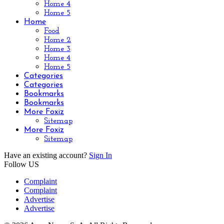
Home 4
Home 5
Home
Food
Home 2
Home 3
Home 4
Home 5
Categories
Categories
Bookmarks
Bookmarks
More Foxiz
Sitemap
More Foxiz
Sitemap
Have an existing account?
Sign In
Follow US
Complaint
Complaint
Advertise
Advertise