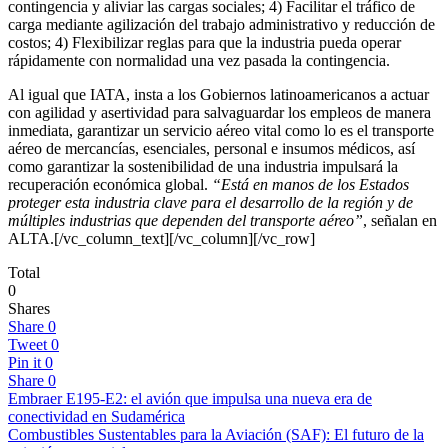
contingencia y aliviar las cargas sociales; 4) Facilitar el tráfico de
carga mediante agilización del trabajo administrativo y reducción de
costos; 4) Flexibilizar reglas para que la industria pueda operar
rápidamente con normalidad una vez pasada la contingencia.
Al igual que IATA, insta a los Gobiernos latinoamericanos a actuar
con agilidad y asertividad para salvaguardar los empleos de manera
inmediata, garantizar un servicio aéreo vital como lo es el transporte
aéreo de mercancías, esenciales, personal e insumos médicos, así
como garantizar la sostenibilidad de una industria impulsará la
recuperación económica global.
“Está en manos de los Estados
proteger esta industria clave para el desarrollo de la región y de
múltiples industrias que dependen del transporte aéreo”
, señalan en
ALTA.[/vc_column_text][/vc_column][/vc_row]
Total
0
Shares
Share
0
Tweet
0
Pin it
0
Share
0
Embraer E195-E2: el avión que impulsa una nueva era de
conectividad en Sudamérica
Combustibles Sustentables para la Aviación (SAF): El futuro de la