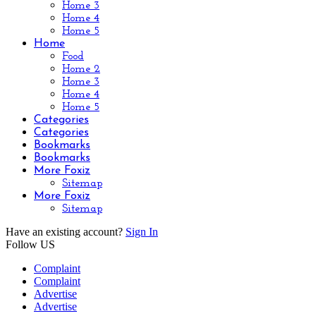
Home 3
Home 4
Home 5
Home
Food
Home 2
Home 3
Home 4
Home 5
Categories
Categories
Bookmarks
Bookmarks
More Foxiz
Sitemap
More Foxiz
Sitemap
Have an existing account?
Sign In
Follow US
Complaint
Complaint
Advertise
Advertise