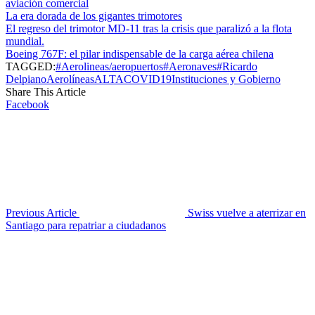
aviación comercial
La era dorada de los gigantes trimotores
El regreso del trimotor MD-11 tras la crisis que paralizó a la flota
mundial.
Boeing 767F: el pilar indispensable de la carga aérea chilena
TAGGED:
#Aerolineas/aeropuertos
#Aeronaves
#Ricardo
Delpiano
Aerolíneas
ALTA
COVID19
Instituciones y Gobierno
Share This Article
Facebook
Previous Article
Swiss vuelve a aterrizar en
Santiago para repatriar a ciudadanos