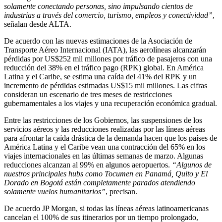
solamente conectando personas, sino impulsando cientos de
industrias a través del comercio, turismo, empleos y conectividad”
,
señalan desde ALTA.
De acuerdo con las nuevas estimaciones de la Asociación de
Transporte Aéreo Internacional (IATA), las aerolíneas alcanzarán
pérdidas por US$252 mil millones por tráfico de pasajeros con una
reducción del 38% en el tráfico pago (RPK) global. En América
Latina y el Caribe, se estima una caída del 41% del RPK y un
incremento de pérdidas estimadas US$15 mil millones. Las cifras
consideran un escenario de tres meses de restricciones
gubernamentales a los viajes y una recuperación económica gradual.
Entre las restricciones de los Gobiernos, las suspensiones de los
servicios aéreos y las reducciones realizadas por las líneas aéreas
para afrontar la caída drástica de la demanda hacen que los países de
América Latina y el Caribe vean una contracción del 65% en los
viajes internacionales en las últimas semanas de marzo. Algunas
reducciones alcanzan al 99% en algunos aeropuertos.
“Algunos de
nuestros principales hubs como Tocumen en Panamá, Quito y El
Dorado en Bogotá están completamente parados atendiendo
solamente vuelos humanitarios”
, precisan.
De acuerdo JP Morgan, si todas las líneas aéreas latinoamericanas
cancelan el 100% de sus itinerarios por un tiempo prolongado,