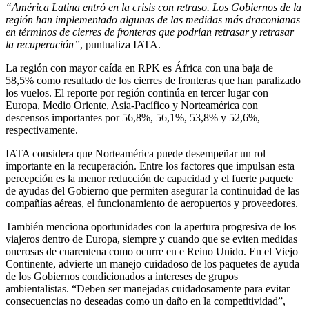
“América Latina entró en la crisis con retraso. Los Gobiernos de la
región han implementado algunas de las medidas más draconianas
en términos de cierres de fronteras que podrían retrasar y retrasar
la recuperación”
, puntualiza IATA.
La región con mayor caída en RPK es África con una baja de
58,5% como resultado de los cierres de fronteras que han paralizado
los vuelos. El reporte por región continúa en tercer lugar con
Europa, Medio Oriente, Asia-Pacífico y Norteamérica con
descensos importantes por 56,8%, 56,1%, 53,8% y 52,6%,
respectivamente.
IATA considera que Norteamérica puede desempeñar un rol
importante en la recuperación. Entre los factores que impulsan esta
percepción es la menor reducción de capacidad y el fuerte paquete
de ayudas del Gobierno que permiten asegurar la continuidad de las
compañías aéreas, el funcionamiento de aeropuertos y proveedores.
También menciona oportunidades con la apertura progresiva de los
viajeros dentro de Europa, siempre y cuando que se eviten medidas
onerosas de cuarentena como ocurre en e Reino Unido. En el Viejo
Continente, advierte un manejo cuidadoso de los paquetes de ayuda
de los Gobiernos condicionados a intereses de grupos
ambientalistas. “Deben ser manejadas cuidadosamente para evitar
consecuencias no deseadas como un daño en la competitividad”,