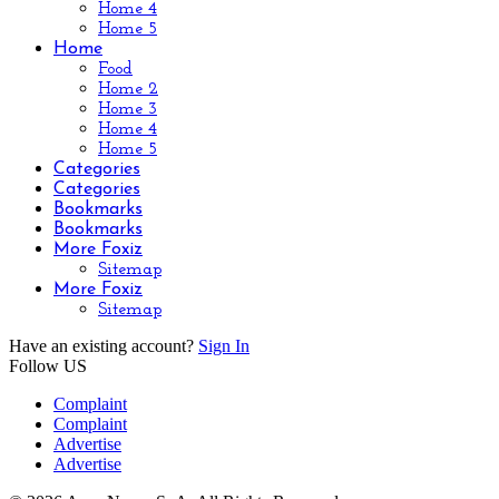
Home 4
Home 5
Home
Food
Home 2
Home 3
Home 4
Home 5
Categories
Categories
Bookmarks
Bookmarks
More Foxiz
Sitemap
More Foxiz
Sitemap
Have an existing account?
Sign In
Follow US
Complaint
Complaint
Advertise
Advertise