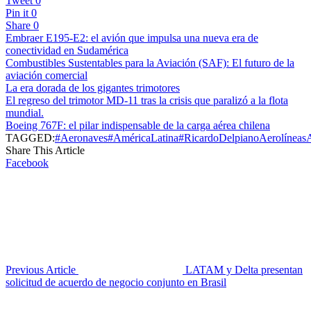
Tweet
0
Pin it
0
Share
0
Embraer E195-E2: el avión que impulsa una nueva era de
conectividad en Sudamérica
Combustibles Sustentables para la Aviación (SAF): El futuro de la
aviación comercial
La era dorada de los gigantes trimotores
El regreso del trimotor MD-11 tras la crisis que paralizó a la flota
mundial.
Boeing 767F: el pilar indispensable de la carga aérea chilena
TAGGED:
#Aeronaves
#AméricaLatina
#RicardoDelpiano
Aerolíneas
A
Share This Article
Facebook
Previous Article
LATAM y Delta presentan
solicitud de acuerdo de negocio conjunto en Brasil