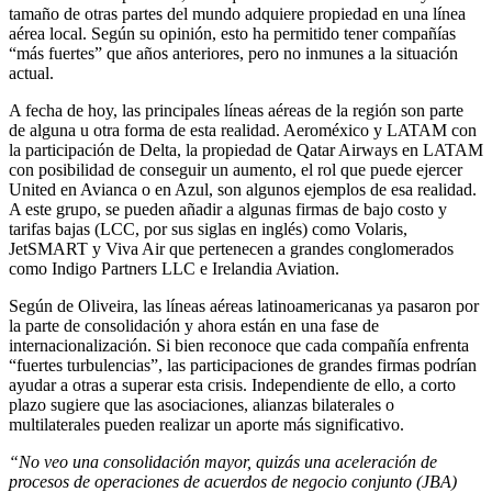
tamaño de otras partes del mundo adquiere propiedad en una línea
aérea local. Según su opinión, esto ha permitido tener compañías
“más fuertes” que años anteriores, pero no inmunes a la situación
actual.
A fecha de hoy, las principales líneas aéreas de la región son parte
de alguna u otra forma de esta realidad. Aeroméxico y LATAM con
la participación de Delta, la propiedad de Qatar Airways en LATAM
con posibilidad de conseguir un aumento, el rol que puede ejercer
United en Avianca o en Azul, son algunos ejemplos de esa realidad.
A este grupo, se pueden añadir a algunas firmas de bajo costo y
tarifas bajas (LCC, por sus siglas en inglés) como Volaris,
JetSMART y Viva Air que pertenecen a grandes conglomerados
como Indigo Partners LLC e Irelandia Aviation.
Según de Oliveira, las líneas aéreas latinoamericanas ya pasaron por
la parte de consolidación y ahora están en una fase de
internacionalización. Si bien reconoce que cada compañía enfrenta
“fuertes turbulencias”, las participaciones de grandes firmas podrían
ayudar a otras a superar esta crisis. Independiente de ello, a corto
plazo sugiere que las asociaciones, alianzas bilaterales o
multilaterales pueden realizar un aporte más significativo.
“No veo una consolidación mayor, quizás una aceleración de
procesos de operaciones de acuerdos de negocio conjunto (JBA)