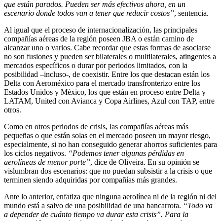
que están parados. Pueden ser más efectivos ahora, en un
escenario donde todos van a tener que reducir costos”
, sentencia.
Al igual que el proceso de internacionalización, las principales
compañías aéreas de la región poseen JBA o están camino de
alcanzar uno o varios. Cabe recordar que estas formas de asociarse
no son fusiones y pueden ser bilaterales o multilaterales, atingentes a
mercados específicos o durar por periodos limitados, con la
posibilidad –incluso-, de coexistir. Entre los que destacan están los
Delta con Aeroméxico para el mercado transfronterizo entre los
Estados Unidos y México, los que están en proceso entre Delta y
LATAM, United con Avianca y Copa Airlines, Azul con TAP, entre
otros.
Como en otros periodos de crisis, las compañías aéreas más
pequeñas o que están solas en el mercado poseen un mayor riesgo,
especialmente, si no han conseguido generar ahorros suficientes para
los ciclos negativos.
“Podemos tener algunas pérdidas en
aerolíneas de menor porte”
, dice de Oliveira. En su opinión se
vislumbran dos escenarios: que no puedan subsistir a la crisis o que
terminen siendo adquiridas por compañías más grandes.
Ante lo anterior, enfatiza que ninguna aerolínea ni de la región ni del
mundo está a salvo de una posibilidad de una bancarrota.
“Todo va
a depender de cuánto tiempo va durar esta crisis”. Para la