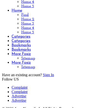
Home 4
Home 5
Home
Food
Home 2
Home 3
Home 4
Home 5
Categories
Categories
Bookmarks
Bookmarks
More Foxiz
Sitemap
More Foxiz
Sitemap
Have an existing account?
Sign In
Follow US
Complaint
Complaint
Advertise
Advertise