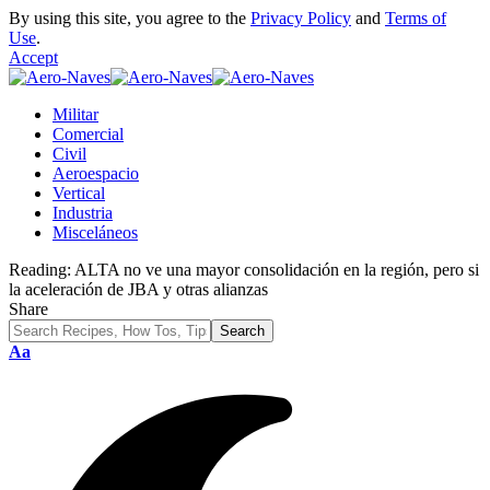
By using this site, you agree to the
Privacy Policy
and
Terms of
Use
.
Accept
Militar
Comercial
Civil
Aeroespacio
Vertical
Industria
Misceláneos
Reading:
ALTA no ve una mayor consolidación en la región, pero si
la aceleración de JBA y otras alianzas
Share
Font
Aa
Resizer