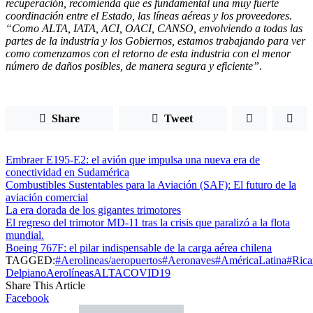
recuperación, recomienda que es fundamental una muy fuerte
coordinación entre el Estado, las líneas aéreas y los proveedores.
“Como ALTA, IATA, ACI, OACI, CANSO, envolviendo a todas las
partes de la industria y los Gobiernos, estamos trabajando para ver
como comenzamos con el retorno de esta industria con el menor
número de daños posibles, de manera segura y eficiente”
.
Share
Tweet
Embraer E195-E2: el avión que impulsa una nueva era de
conectividad en Sudamérica
Combustibles Sustentables para la Aviación (SAF): El futuro de la
aviación comercial
La era dorada de los gigantes trimotores
El regreso del trimotor MD-11 tras la crisis que paralizó a la flota
mundial.
Boeing 767F: el pilar indispensable de la carga aérea chilena
TAGGED:
#Aerolineas/aeropuertos
#Aeronaves
#AméricaLatina
#Rica
Delpiano
Aerolíneas
ALTA
COVID19
Share This Article
Facebook