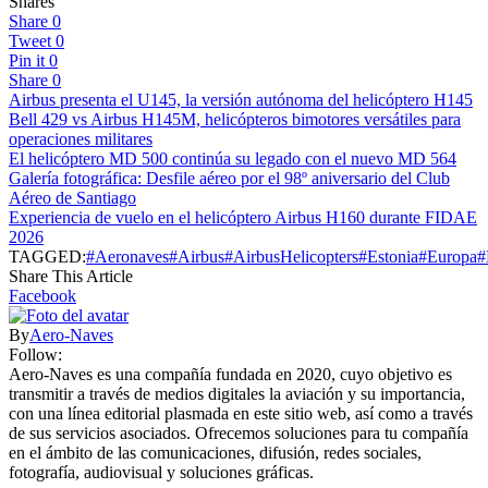
Shares
Share
0
Tweet
0
Pin it
0
Share
0
Airbus presenta el U145, la versión autónoma del helicóptero H145
Bell 429 vs Airbus H145M, helicópteros bimotores versátiles para
operaciones militares
El helicóptero MD 500 continúa su legado con el nuevo MD 564
Galería fotográfica: Desfile aéreo por el 98º aniversario del Club
Aéreo de Santiago
Experiencia de vuelo en el helicóptero Airbus H160 durante FIDAE
2026
TAGGED:
#Aeronaves
#Airbus
#AirbusHelicopters
#Estonia
#Europa
#
Share This Article
Facebook
By
Aero-Naves
Follow:
Aero-Naves es una compañía fundada en 2020, cuyo objetivo es
transmitir a través de medios digitales la aviación y su importancia,
con una línea editorial plasmada en este sitio web, así como a través
de sus servicios asociados. Ofrecemos soluciones para tu compañía
en el ámbito de las comunicaciones, difusión, redes sociales,
fotografía, audiovisual y soluciones gráficas.