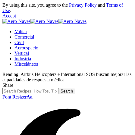
By using this site, you agree to the
Privacy Policy
and
Terms of
Use
.
Accept
Militar
Comercial
Civil
Aeroespacio
Vertical
Industria
Misceláneos
Reading:
Airbus Helicopters e International SOS buscan mejorar las
capacidades de respuesta médica
Share
Font Resizer
Aa