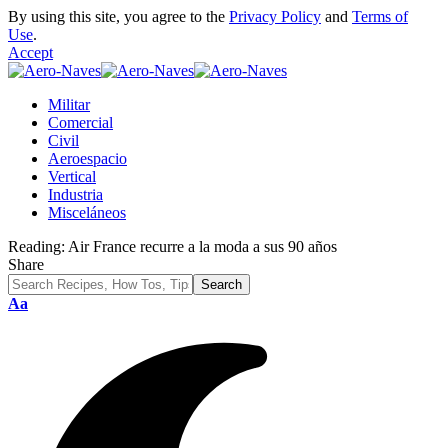
By using this site, you agree to the
Privacy Policy
and
Terms of
Use
.
Accept
Militar
Comercial
Civil
Aeroespacio
Vertical
Industria
Misceláneos
Reading:
Air France recurre a la moda a sus 90 años
Share
Font
Aa
Resizer