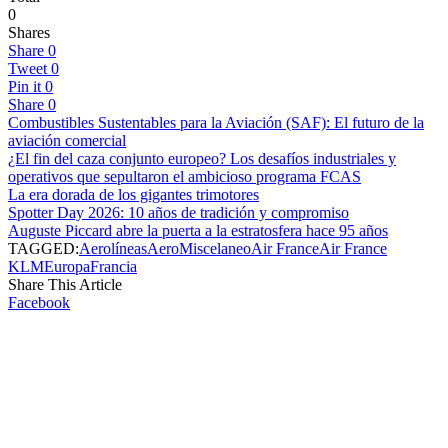
0
Shares
Share
0
Tweet
0
Pin it
0
Share
0
Combustibles Sustentables para la Aviación (SAF): El futuro de la
aviación comercial
¿El fin del caza conjunto europeo? Los desafíos industriales y
operativos que sepultaron el ambicioso programa FCAS
La era dorada de los gigantes trimotores
Spotter Day 2026: 10 años de tradición y compromiso
Auguste Piccard abre la puerta a la estratosfera hace 95 años
TAGGED:
Aerolíneas
AeroMiscelaneo
Air France
Air France
KLM
Europa
Francia
Share This Article
Facebook