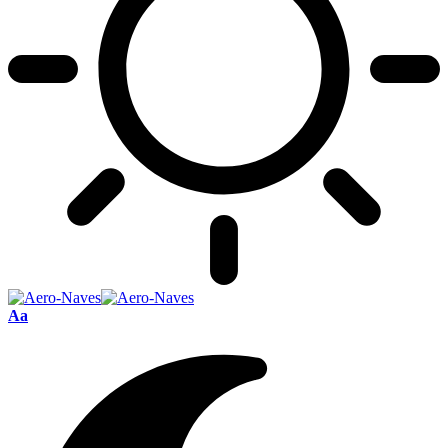
Font
Aa
Resizer