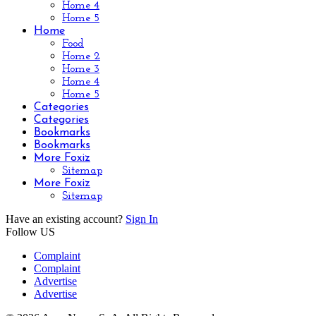
Home 4
Home 5
Home
Food
Home 2
Home 3
Home 4
Home 5
Categories
Categories
Bookmarks
Bookmarks
More Foxiz
Sitemap
More Foxiz
Sitemap
Have an existing account?
Sign In
Follow US
Complaint
Complaint
Advertise
Advertise