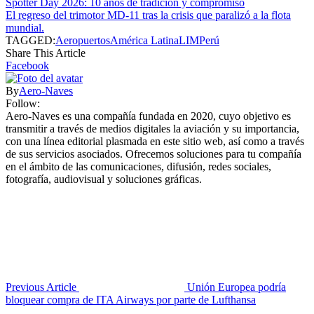
Spotter Day 2026: 10 años de tradición y compromiso
El regreso del trimotor MD-11 tras la crisis que paralizó a la flota
mundial.
TAGGED:
Aeropuertos
América Latina
LIM
Perú
Share This Article
Facebook
By
Aero-Naves
Follow:
Aero-Naves es una compañía fundada en 2020, cuyo objetivo es
transmitir a través de medios digitales la aviación y su importancia,
con una línea editorial plasmada en este sitio web, así como a través
de sus servicios asociados. Ofrecemos soluciones para tu compañía
en el ámbito de las comunicaciones, difusión, redes sociales,
fotografía, audiovisual y soluciones gráficas.
Previous Article
Unión Europea podría
bloquear compra de ITA Airways por parte de Lufthansa