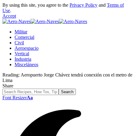
By using this site, you agree to the
Privacy Policy
and
Terms of
Use
.
Accept
Militar
Comercial
Civil
Aeroespacio
Vertical
Industria
Misceláneos
Reading:
Aeropuerto Jorge Chávez tendrá conexión con el metro de
Lima
Share
Font Resizer
Aa