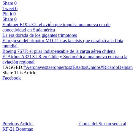
Share
0
Tweet
0
Pin it
0
Share
0
Embraer E195-E2: el avión que impulsa una nueva era de
conectividad en Sudamérica
La era dorada de los gigantes trimotores
El regreso del trimotor MD-11 tras la crisis que paralizó a la flota
mundial.
Boeing 767F: el pilar indispensable de la carga aérea chilena
El Airbus A321XLR en Chile y Sudamérica: una nueva era para la
aviación regional
TAGGED:
#Aeronaves
#aeropuertos
#EstadosUnidos
#RicardoDelpian
Share This Article
Facebook
Previous Article
Corea del Sur presenta al
KF-21 Boramae