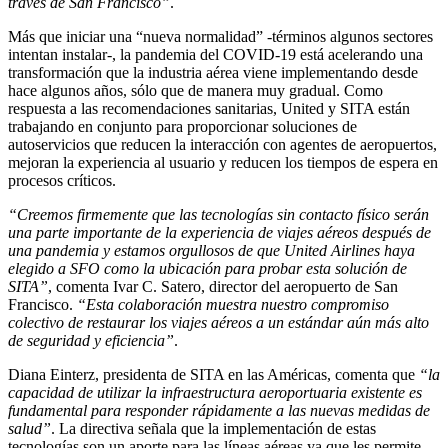
través de San Francisco”
.
Más que iniciar una “nueva normalidad” -términos algunos sectores
intentan instalar-, la pandemia del COVID-19 está acelerando una
transformación que la industria aérea viene implementando desde
hace algunos años, sólo que de manera muy gradual. Como
respuesta a las recomendaciones sanitarias, United y SITA están
trabajando en conjunto para proporcionar soluciones de
autoservicios que reducen la interacción con agentes de aeropuertos,
mejoran la experiencia al usuario y reducen los tiempos de espera en
procesos críticos.
“Creemos firmemente que las tecnologías sin contacto físico serán
una parte importante de la experiencia de viajes aéreos después de
una pandemia y estamos orgullosos de que United Airlines haya
elegido a SFO como la ubicación para probar esta solución de
SITA”
, comenta Ivar C. Satero, director del aeropuerto de San
Francisco.
“Esta colaboración muestra nuestro compromiso
colectivo de restaurar los viajes aéreos a un estándar aún más alto
de seguridad y eficiencia”
.
Diana Einterz, presidenta de SITA en las Américas, comenta que
“la
capacidad de utilizar la infraestructura aeroportuaria existente es
fundamental para responder rápidamente a las nuevas medidas de
salud”
. La directiva señala que la implementación de estas
tecnologías son un aporte para las líneas aéreas ya que les permite