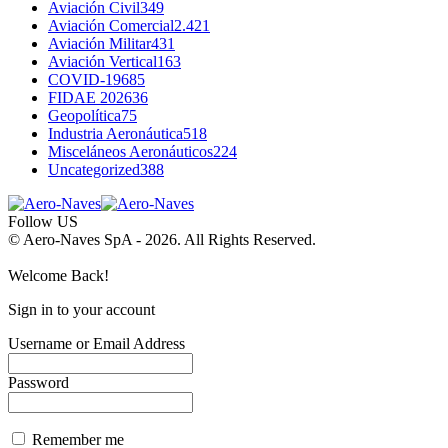
Aviación Civil
349
Aviación Comercial
2.421
Aviación Militar
431
Aviación Vertical
163
COVID-19
685
FIDAE 2026
36
Geopolítica
75
Industria Aeronáutica
518
Misceláneos Aeronáuticos
224
Uncategorized
388
Follow US
© Aero-Naves SpA - 2026. All Rights Reserved.
Welcome Back!
Sign in to your account
Username or Email Address
Password
Remember me