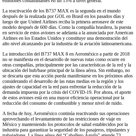
emisiones contaminantes en un 13% a nivel general.
La reactivación de los B737 MAX es la segunda en el mundo
después de la realizada por GOL en Brasil en los pasados días y
luego de que United Airlines reciba la primera aeronave de este
modelo después de 600 días. Como la compañía brasilera, la puesta
en servicio de estos aviones se adelanta a la anunciada por American
Airlines en los Estados Unidos y constituye una demostración del
alto nivel alcanzando por la industria de la aviación latinoamericana.
La introducción del B737 MAX 8 en Aeroméxico a partir de 2018
no se manifiesta en el desarrollo de nuevas rutas como ocurre en
otras compañías, principalmente por las características de la red y la
ubicación del hub/base principal de la línea aérea. Sin embargo, no
se descarta que esta acción pueda manifestarse en los próximos años
considerando el desarrollo de las rutas medias en la región y los
ajustes de capacidad en la red para enfrentar la reducción de la
demanda impuesta por la crisis del COVID-19. Por ahora, el aporte
de estos aviones está en una mayor eficiencia operacional por la
reducción del consumo de combustible y menor nivel de ruido.
A fecha de hoy, Aeroméxico continúa reactivando sus operaciones
aprovechando el levantamiento de las restricciones de viaje en
México y manteniendo los protocolos de salud establecidos por la
industria para garantizar la seguridad de los pasajeros, tripulantes y
trabajadores. La línea aérea del “Caballero Águila” atiende 73