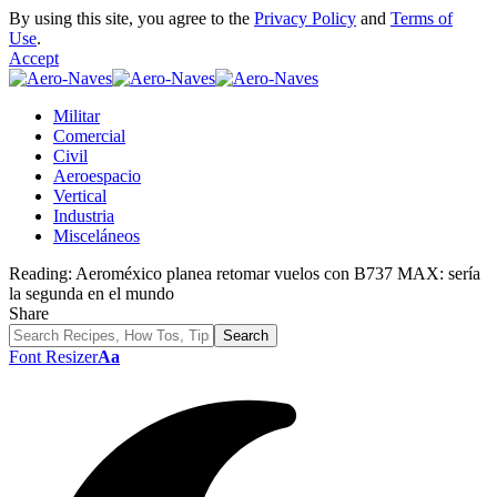
By using this site, you agree to the
Privacy Policy
and
Terms of
Use
.
Accept
Militar
Comercial
Civil
Aeroespacio
Vertical
Industria
Misceláneos
Reading:
Aeroméxico planea retomar vuelos con B737 MAX: sería
la segunda en el mundo
Share
Font Resizer
Aa