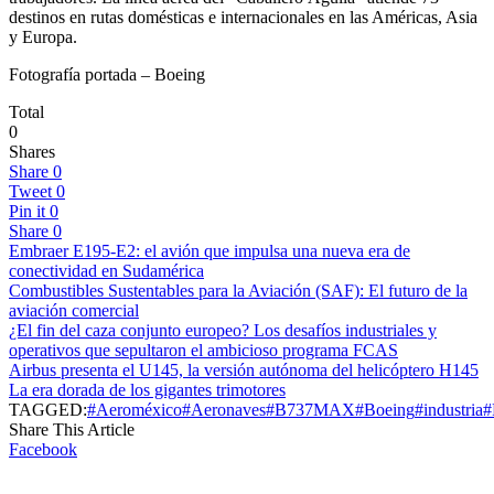
destinos en rutas domésticas e internacionales en las Américas, Asia
y Europa.
Fotografía portada – Boeing
Total
0
Shares
Share
0
Tweet
0
Pin it
0
Share
0
Embraer E195-E2: el avión que impulsa una nueva era de
conectividad en Sudamérica
Combustibles Sustentables para la Aviación (SAF): El futuro de la
aviación comercial
¿El fin del caza conjunto europeo? Los desafíos industriales y
operativos que sepultaron el ambicioso programa FCAS
Airbus presenta el U145, la versión autónoma del helicóptero H145
La era dorada de los gigantes trimotores
TAGGED:
#Aeroméxico
#Aeronaves
#B737MAX
#Boeing
#industria
#
Share This Article
Facebook