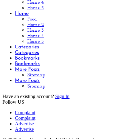
Home 4
Home 5
Home
Food
Home 2
Home 3
Home 4
Home 5
Categories
Categories
Bookmarks
Bookmarks
More Foxiz
Sitemap
More Foxiz
Sitemap
Have an existing account?
Sign In
Follow US
Complaint
Complaint
Advertise
Advertise