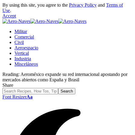
By using this site, you agree to the
Privacy Policy
and
Terms of
Use
.
Accept
Militar
Comercial
Civil
Aeroespacio
Vertical
Industria
Misceláneos
Reading:
Aeroméxico expande su red internacional apostando por
mercados abiertos como España y Brasil
Share
Font Resizer
Aa