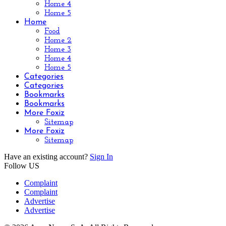
Home 4
Home 5
Home
Food
Home 2
Home 3
Home 4
Home 5
Categories
Categories
Bookmarks
Bookmarks
More Foxiz
Sitemap
More Foxiz
Sitemap
Have an existing account?
Sign In
Follow US
Complaint
Complaint
Advertise
Advertise