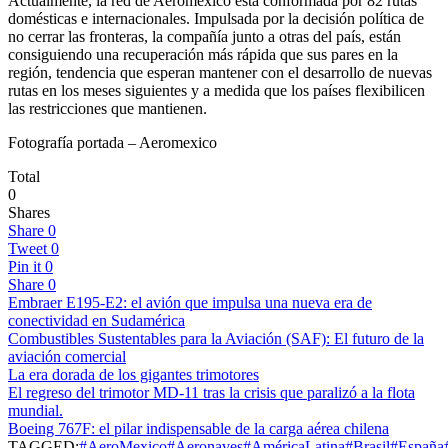
Actualmente, la red de Aeroméxico está conformada por 82 rutas
domésticas e internacionales. Impulsada por la decisión política de
no cerrar las fronteras, la compañía junto a otras del país, están
consiguiendo una recuperación más rápida que sus pares en la
región, tendencia que esperan mantener con el desarrollo de nuevas
rutas en los meses siguientes y a medida que los países flexibilicen
las restricciones que mantienen.
Fotografía portada – Aeromexico
Total
0
Shares
Share
0
Tweet
0
Pin it
0
Share
0
Embraer E195-E2: el avión que impulsa una nueva era de
conectividad en Sudamérica
Combustibles Sustentables para la Aviación (SAF): El futuro de la
aviación comercial
La era dorada de los gigantes trimotores
El regreso del trimotor MD-11 tras la crisis que paralizó a la flota
mundial.
Boeing 767F: el pilar indispensable de la carga aérea chilena
TAGGED:
#AeroMexico
#Aeronaves
#AméricaLatina
#Brasil
#España