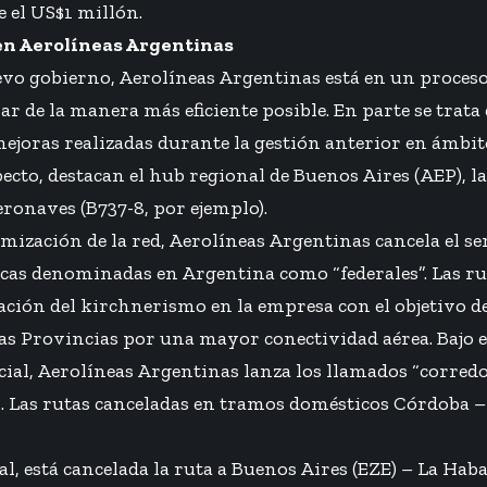
 el US$1 millón.
en Aerolíneas Argentinas
evo gobierno, Aerolíneas Argentinas está en un proces
r de la manera más eficiente posible. En parte se trata 
ejoras realizadas durante la gestión anterior en ámbit
ecto, destacan el hub regional de Buenos Aires (AEP), la
eronaves (B737-8, por ejemplo).
mización de la red, Aerolíneas Argentinas cancela el se
icas denominadas en Argentina como “federales”. Las ru
ación del kirchnerismo en la empresa con el objetivo de 
las Provincias por una mayor conectividad aérea. Bajo 
ial, Aerolíneas Argentinas lanza los llamados “corredor
. Las rutas canceladas en tramos domésticos Córdoba 
al, está cancelada la ruta a Buenos Aires (EZE) – La Ha