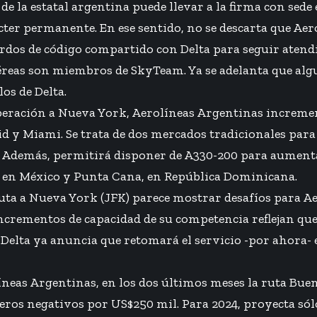
de la estatal argentina puede llevar a la firma con sede 
cter permanente. En ese sentido, no se descarta que Ae
erdos de código compartido con Delta para seguir atend
éreas son miembros de SkyTeam. Ya se adelanta que alg
os de Delta.
eración a Nueva York, Aerolíneas Argentinas increme
id y Miami. Se trata de dos mercados tradicionales par
 Además, permitirá disponer de A330-200 para aumenta
en México y Punta Cana, en República Dominicana.
ruta a Nueva York (JFK) parece mostrar desafíos para A
incrementos de capacidad de su competencia reflejan q
. Delta ya anuncia que retomará el servicio -por ahora- 
íneas Argentinas, en los dos últimos meses la ruta Bue
eros negativos por US$250 mil. Para 2024, proyecta sól