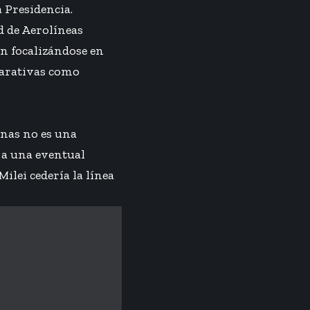
a Presidencia.
d de Aerolíneas
an focalizándose en
parativas como
inas no es una
o a una eventual
ilei cedería la línea