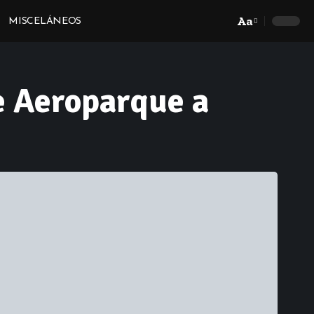
Aa
MISCELÁNEOS
Font
Resizer
e Aeroparque a