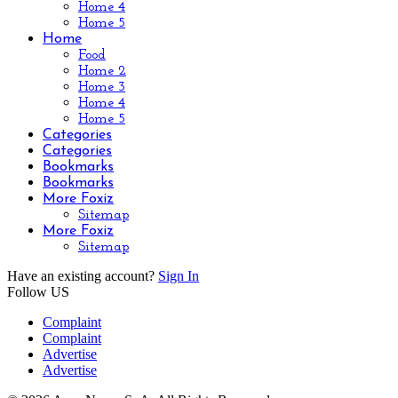
Home 4
Home 5
Home
Food
Home 2
Home 3
Home 4
Home 5
Categories
Categories
Bookmarks
Bookmarks
More Foxiz
Sitemap
More Foxiz
Sitemap
Have an existing account?
Sign In
Follow US
Complaint
Complaint
Advertise
Advertise