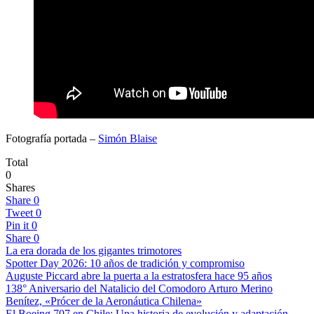
Fotografía portada –
Simón Blaise
Total
0
Shares
Share
0
Tweet
0
Pin it
0
Share
0
La era dorada de los gigantes trimotores
Spotter Day 2026: 10 años de tradición y compromiso
Auguste Piccard abre la puerta a la estratosfera hace 95 años
138° Aniversario del Natalicio del Comodoro Arturo Merino
Benítez, «Prócer de la Aeronáutica Chilena»
El Boeing 707 en Chile: Una historia de evolución y adaptación