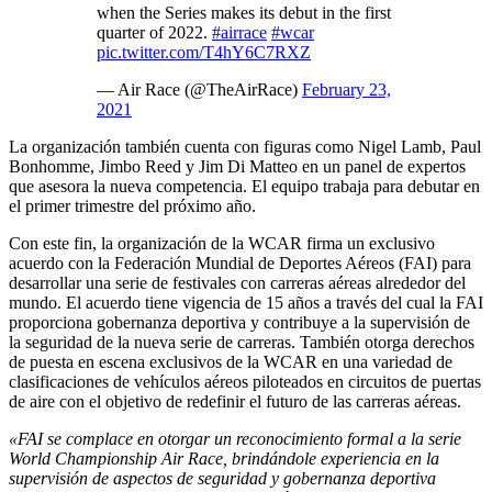
when the Series makes its debut in the first
quarter of 2022.
#airrace
#wcar
pic.twitter.com/T4hY6C7RXZ
— Air Race (@TheAirRace)
February 23,
2021
La organización también cuenta con figuras como Nigel Lamb, Paul
Bonhomme, Jimbo Reed y Jim Di Matteo en un panel de expertos
que asesora la nueva competencia. El equipo trabaja para debutar en
el primer trimestre del próximo año.
Con este fin, la organización de la WCAR firma un exclusivo
acuerdo con la Federación Mundial de Deportes Aéreos (FAI) para
desarrollar una serie de festivales con carreras aéreas alrededor del
mundo. El acuerdo tiene vigencia de 15 años a través del cual la FAI
proporciona gobernanza deportiva y contribuye a la supervisión de
la seguridad de la nueva serie de carreras. También otorga derechos
de puesta en escena exclusivos de la WCAR en una variedad de
clasificaciones de vehículos aéreos piloteados en circuitos de puertas
de aire con el objetivo de redefinir el futuro de las carreras aéreas.
«FAI se complace en otorgar un reconocimiento formal a la serie
World Championship Air Race, brindándole experiencia en la
supervisión de aspectos de seguridad y gobernanza deportiva