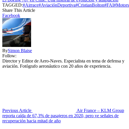
TAGGED:
#Airrace
#AviaciónDeportiva
#CristianBolton
#FAI
#Motors
Share This Article
Facebook
By
Simon Blaise
Follow:
Director y Editor de Aero-Naves. Especialista en tema de defensa y
aviación. Fotógrafo aeronáutico con 20 años de experiencia.
Previous Article
Air France – KLM Group
reporta caída de 67,3% de pasajeros en 2020, pero ve señales de
recuperación hacia mitad de año