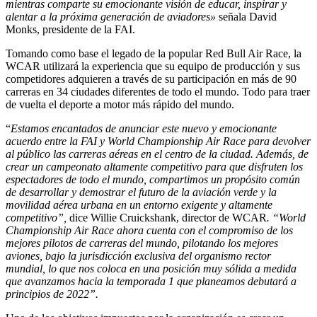
mientras comparte su emocionante visión de educar, inspirar y
alentar a la próxima generación de aviadores»
señala David
Monks, presidente de la FAI.
Tomando como base el legado de la popular Red Bull Air Race, la
WCAR utilizará la experiencia que su equipo de producción y sus
competidores adquieren a través de su participación en más de 90
carreras en 34 ciudades diferentes de todo el mundo. Todo para traer
de vuelta el deporte a motor más rápido del mundo.
“
Estamos encantados de anunciar este nuevo y emocionante
acuerdo entre la FAI y World Championship Air Race para devolver
al público las carreras aéreas en el centro de la ciudad. Además
,
de
crear un campeonato altamente competitivo para que disfruten los
espectadores de todo el mundo, compartimos un propósito común
de desarrollar y demostrar el futuro de la aviación verde y la
movilidad aérea urbana en un entorno exigente y altamente
competitivo
”,
dice
Willie Cruickshank, director de WCAR
.
“World
Championship Air Race ahora cuenta con el compromiso de los
mejores pilotos de carreras del mundo, pilotando los mejores
aviones, bajo la jurisdicción exclusiva del organismo rector
mundial, lo que nos coloca en una posición muy sólida a medida
que avanzamos hacia la
t
emporada 1 que planeamos debutará a
principios de 2022
”.