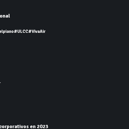
ional
elpiano
#ULCC
#VivaAir
r
corporativos en 2023