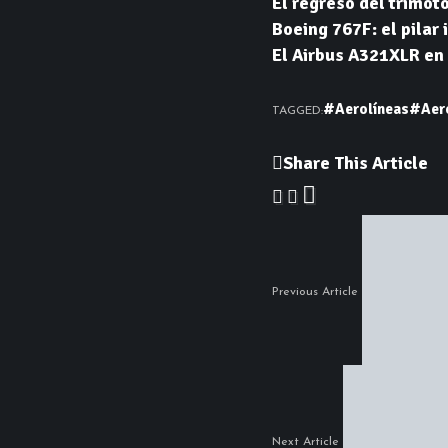
El regreso del trimoto
Boeing 767F: el pilar
El Airbus A321XLR en 
#Aerolíneas
#Aer
TAGGED:
Share This Article
Previous Article
Next Article