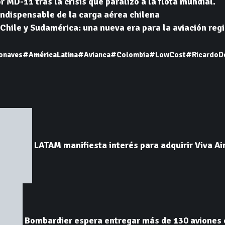
r MD-11 tras la crisis que paralizó a la flota mundial.
 indispensable de la carga aérea chilena
Chile y Sudamérica: una nueva era para la aviación reg
onaves
#AméricaLatina
#Avianca
#Colombia
#LowCost
#RicardoD
LATAM manifiesta interés para adquirir Viva Ai
Bombardier espera entregar más de 130 aviones 