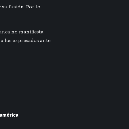
su fusión. Por lo
ianca no manifiesta
 a los expresados ante
damérica