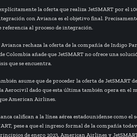
explícitamente la oferta que realiza JetSMART por el 100
ntegración con Avianca es el objetivo final. Precisamen
 referencia al proceso de integración.
 Avianca rechaza la oferta de la compañía de Indigo Par
a de Colombia añade que JetSMART no ofrece una solució
risis que se encuentra.
mbién asume que de proceder la oferta de JetSMART d
la Aerocivil dado que esta última también opera en el 
que American Airlines.
nca califican a la línea aérea estadounidense como el 
RT, pese a que el ingreso formal de la compañía todaví
rincipios de enero 2023, American Airlines y JetSMART