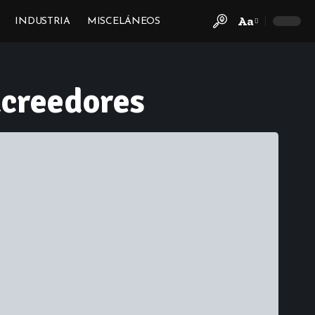
Aa
INDUSTRIA
MISCELÁNEOS
Font
Resizer
acreedores