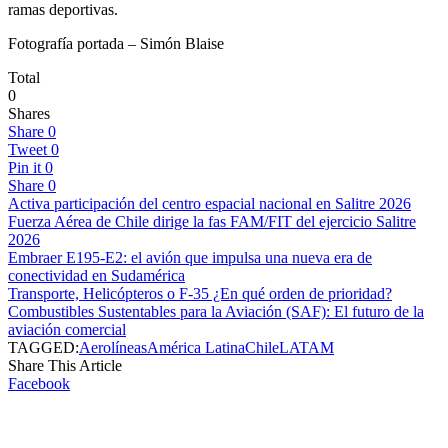
ramas deportivas.
Fotografía portada – Simón Blaise
Total
0
Shares
Share
0
Tweet
0
Pin it
0
Share
0
Activa participación del centro espacial nacional en Salitre 2026
Fuerza Aérea de Chile dirige la fas FAM/FIT del ejercicio Salitre
2026
Embraer E195-E2: el avión que impulsa una nueva era de
conectividad en Sudamérica
Transporte, Helicópteros o F-35 ¿En qué orden de prioridad?
Combustibles Sustentables para la Aviación (SAF): El futuro de la
aviación comercial
TAGGED:
Aerolíneas
América Latina
Chile
LATAM
Share This Article
Facebook