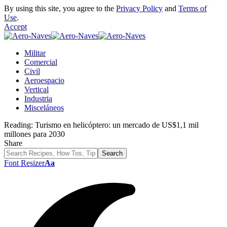
By using this site, you agree to the
Privacy Policy
and
Terms of
Use
.
Accept
Militar
Comercial
Civil
Aeroespacio
Vertical
Industria
Misceláneos
Reading:
Turismo en helicóptero: un mercado de US$1,1 mil
millones para 2030
Share
Font Resizer
Aa