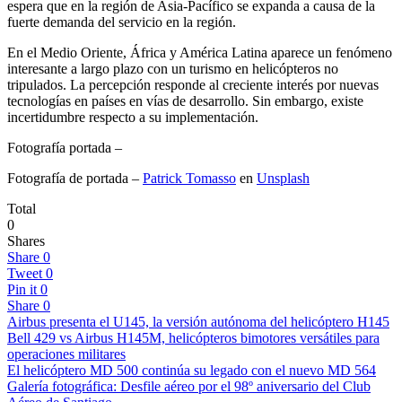
espera que en la región de Asia-Pacífico se expanda a causa de la
fuerte demanda del servicio en la región.
En el Medio Oriente, África y América Latina aparece un fenómeno
interesante a largo plazo con un turismo en helicópteros no
tripulados. La percepción responde al creciente interés por nuevas
tecnologías en países en vías de desarrollo. Sin embargo, existe
incertidumbre respecto a su implementación.
Fotografía portada –
Fotografía de portada –
Patrick Tomasso
en
Unsplash
Total
0
Shares
Share
0
Tweet
0
Pin it
0
Share
0
Airbus presenta el U145, la versión autónoma del helicóptero H145
Bell 429 vs Airbus H145M, helicópteros bimotores versátiles para
operaciones militares
El helicóptero MD 500 continúa su legado con el nuevo MD 564
Galería fotográfica: Desfile aéreo por el 98º aniversario del Club