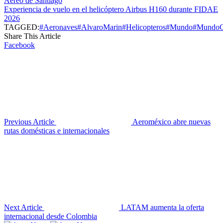
Aéreo de Santiago
Experiencia de vuelo en el helicóptero Airbus H160 durante FIDAE
2026
TAGGED:
#Aeronaves
#AlvaroMarin
#Helicopteros
#Mundo
#MundoC
Share This Article
Facebook
Previous Article
Aeroméxico abre nuevas
rutas domésticas e internacionales
Next Article
LATAM aumenta la oferta
internacional desde Colombia