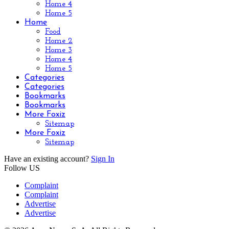
Home 4
Home 5
Home
Food
Home 2
Home 3
Home 4
Home 5
Categories
Categories
Bookmarks
Bookmarks
More Foxiz
Sitemap
More Foxiz
Sitemap
Have an existing account?
Sign In
Follow US
Complaint
Complaint
Advertise
Advertise