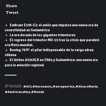
Share
Tweet
Embraer E195-E2: el avión que impulsa una nueva era de
conectividad en Sudamérica
La era dorada de los gigantes trimotores
El regreso del trimotor MD-11 tras la crisis que paralizó
a la flota mundial.
Boeing 767F: el pilar indispensable de la carga aérea
chilena
El Airbus A321XLR en Chile y Sudamérica: una nueva era
para la aviación regional
#ACI
#Aeronaves
#aeropuertos
#AlvaroMarin
TAGGED:
#AméricaLatina
#Mundo