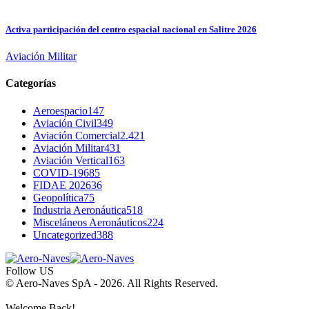
Activa participación del centro espacial nacional en Salitre 2026
Aviación Militar
Categorías
Aeroespacio
147
Aviación Civil
349
Aviación Comercial
2.421
Aviación Militar
431
Aviación Vertical
163
COVID-19
685
FIDAE 2026
36
Geopolítica
75
Industria Aeronáutica
518
Misceláneos Aeronáuticos
224
Uncategorized
388
Follow US
© Aero-Naves SpA - 2026. All Rights Reserved.
Welcome Back!