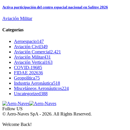
Activa participación del centro espacial nacional en Salitre 2026
Aviación Militar
Categorías
Aeroespacio
147
Aviación Civil
349
Aviación Comercial
2.421
Aviación Militar
431
Aviación Vertical
163
COVID-19
685
FIDAE 2026
36
Geopolítica
75
Industria Aeronáutica
518
Misceláneos Aeronáuticos
224
Uncategorized
388
Follow US
© Aero-Naves SpA - 2026. All Rights Reserved.
Welcome Back!