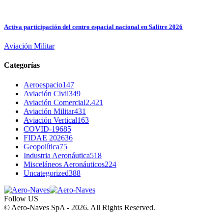
Activa participación del centro espacial nacional en Salitre 2026
Aviación Militar
Categorías
Aeroespacio
147
Aviación Civil
349
Aviación Comercial
2.421
Aviación Militar
431
Aviación Vertical
163
COVID-19
685
FIDAE 2026
36
Geopolítica
75
Industria Aeronáutica
518
Misceláneos Aeronáuticos
224
Uncategorized
388
Follow US
© Aero-Naves SpA - 2026. All Rights Reserved.