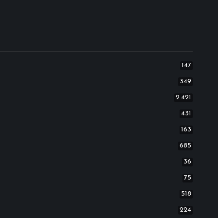
147
349
2.421
431
163
685
36
75
518
224