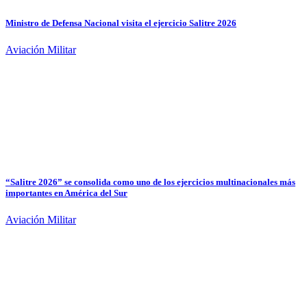
Ministro de Defensa Nacional visita el ejercicio Salitre 2026
Aviación Militar
“Salitre 2026” se consolida como uno de los ejercicios multinacionales más
importantes en América del Sur
Aviación Militar