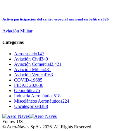
Activa participación del centro espacial nacional en Salitre 2026
Aviación Militar
Categorías
Aeroespacio
147
Aviación Civil
349
Aviación Comercial
2.421
Aviación Militar
431
Aviación Vertical
163
COVID-19
685
FIDAE 2026
36
Geopolítica
75
Industria Aeronáutica
518
Misceláneos Aeronáuticos
224
Uncategorized
388
Follow US
© Aero-Naves SpA - 2026. All Rights Reserved.