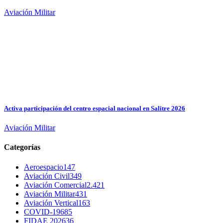
Aviación Militar
Activa participación del centro espacial nacional en Salitre 2026
Aviación Militar
Categorías
Aeroespacio
147
Aviación Civil
349
Aviación Comercial
2.421
Aviación Militar
431
Aviación Vertical
163
COVID-19
685
FIDAE 2026
36